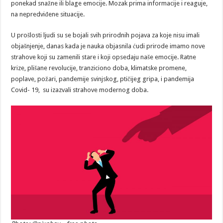
ponekad snažne ili blage emocije. Mozak prima informacije i reaguje,
na nepredviđene situacije.
U prošlosti ljudi su se bojali svih prirodnih pojava za koje nisu imali
objašnjenje, danas kada je nauka objasnila ćudi prirode imamo nove
strahove koji su zamenili stare i koji opsedaju naše emocije. Ratne
krize, plišane revolucije, tranziciono doba, klimatske promene,
poplave, požari, pandemije svinjskog, ptičijeg gripa, i pandemija
Covid- 19, su izazvali strahove modernog doba.