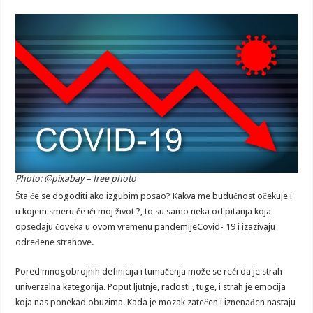
Photo: @pixabay – free photo
Šta će se dogoditi ako izgubim posao? Kakva me budućnost očekuje i
u kojem smeru će ići moj život ?, to su samo neka od pitanja koja
opsedaju čoveka u ovom vremenu pandemijeCovid- 19 i izazivaju
određene strahove.
Pored mnogobrojnih definicija i tumačenja može se reći da je strah
univerzalna kategorija. Poput ljutnje, radosti , tuge, i strah je emocija
koja nas ponekad obuzima. Kada je mozak zatečen i iznenađen nastaju