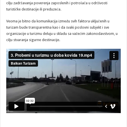
cilju zadržavanja poverenja zaposlenih i potrošača u održivosti
turističke destinacije ili preduzeća.
Veoma je bitno da komunikacija između svih faktora uključenih u
turizam bude transparentna kao i da svaki poslovni subjekt i sve
organizacije u turizmu deluju u skladu sa važećim zakonodavstvom, u
cilju stvaranja sigurne destinacije.