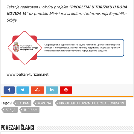
Tekst je realizovan u okviru projekta
“PROBLEMI U TURIZMU U DOBA
KOVIDA 19”
uz podršku Ministarstva kulture i informisanja Republike
Srbije.
www.balkan-turizam.net
Tagovi
BALKAN
KORONA
PROBLEMI U TURIZMU U DOBA COVIDA 19
SRBIJA
TURIZAM
Povezani članci