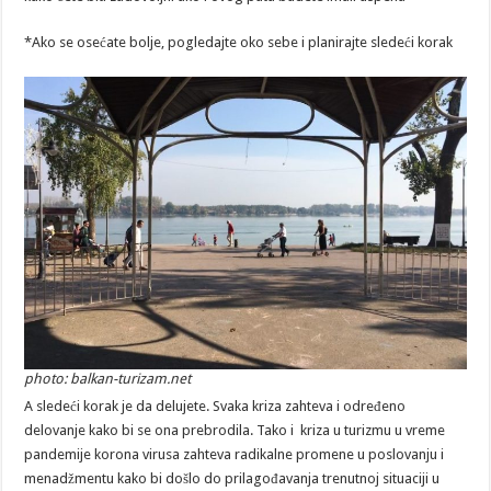
*Ako se osećate bolje, pogledajte oko sebe i planirajte sledeći korak
photo: balkan-turizam.net
A sledeći korak je da delujete. Svaka kriza zahteva i određeno
delovanje kako bi se ona prebrodila. Tako i kriza u turizmu u vreme
pandemije korona virusa zahteva radikalne promene u poslovanju i
menadžmentu kako bi došlo do prilagođavanja trenutnoj situaciji u