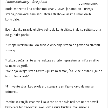
Photo: @pixabay – free photo
pomognemo,
onda možemo i da otklonimo strah . Čovek je šampion u učenju
straha, ponekad i sam sebi stvara strahove, ali ima i moć da ih
kontroliše.
Evo nekoliko pravila ukoliko želite da kontrolišete ili da se rešite straha
od gubitka posla:
* Imajte uvek na umu da su vaša osećanja straha odgovor na stresnu
situaciju
* takva osećanja i telesne reakcije su vrlo neprijatne, ali ništa strašno
se neće dogoditi
*Ne pojačavajte strah zastrašujućim mislima: „Šta će se desiti?“ i „Kuda
to može da vodi“
*Prihvatite strah kao prolazno stanje i razmišljajte kako da mu se
oduprete
*Setite se ranijih strahova i kako ste pored svih teškoća napredovali i
kako ćete biti zadovoljni ako i ovog puta budete imali uspeha