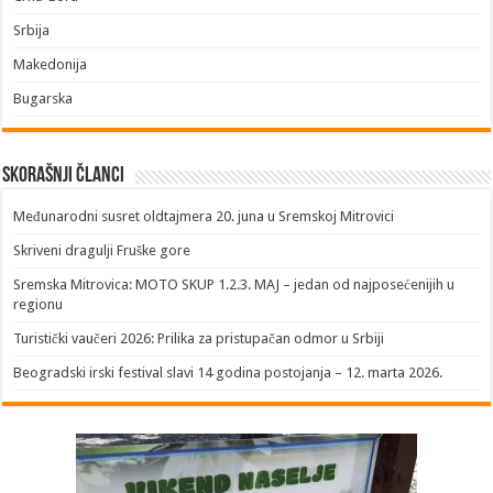
Srbija
Makedonija
Bugarska
Skorašnji članci
​Međunarodni susret oldtajmera 20. juna u Sremskoj Mitrovici
Skriveni dragulji Fruške gore
Sremska Mitrovica: MOTO SKUP 1.2.3. MAJ – jedan od najposećenijih u
regionu
Turistički vaučeri 2026: Prilika za pristupačan odmor u Srbiji
Beogradski irski festival slavi 14 godina postojanja – 12. marta 2026.