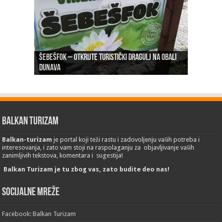
Šebešfok – Otkrijte turistički dragulj na obali
Pomerena kupališna sezona na Gradskoj plaži u
Dunava
Erdevik: Sremska kulenijada 8. juna
Sremskoj Mitrovici
Novi Sad: Exit festival od 6.do 9. jula
26. Međunarodni sajam turizma „EMITT 2023“
Balkan Turizam
Balkan-turizam
je portal koji teži rastu i zadovoljenju vaših potreba i
interesovanja, i zato vam stoji na raspolaganju za objavljivanje vaših
zanimljivih tekstova, komentara i sugestija!
Balkan Turizam je tu zbog vas, zato budite deo nas!
Socijalne mreže
Facebook: Balkan Turizam