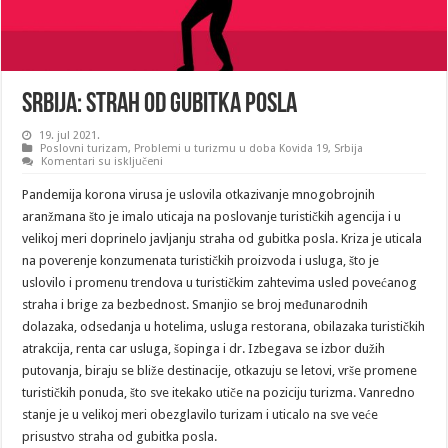
Srbija: Strah od gubitka posla
19. jul 2021.
Poslovni turizam
,
Problemi u turizmu u doba Kovida 19
,
Srbija
na
Komentari su isključeni
Srbija:
Strah
Pandemija korona virusa je uslovila otkazivanje mnogobrojnih
od
gubitka
aranžmana što je imalo uticaja na poslovanje turističkih agencija i u
posla
velikoj meri doprinelo javljanju straha od gubitka posla. Kriza je uticala
na poverenje konzumenata turističkih proizvoda i usluga, što je
uslovilo i promenu trendova u turističkim zahtevima usled povećanog
straha i brige za bezbednost. Smanjio se broj međunarodnih
dolazaka, odsedanja u hotelima, usluga restorana, obilazaka turističkih
atrakcija, renta car usluga, šopinga i dr. Izbegava se izbor dužih
putovanja, biraju se bliže destinacije, otkazuju se letovi, vrše promene
turističkih ponuda, što sve itekako utiče na poziciju turizma. Vanredno
stanje je u velikoj meri obezglavilo turizam i uticalo na sve veće
prisustvo straha od gubitka posla.