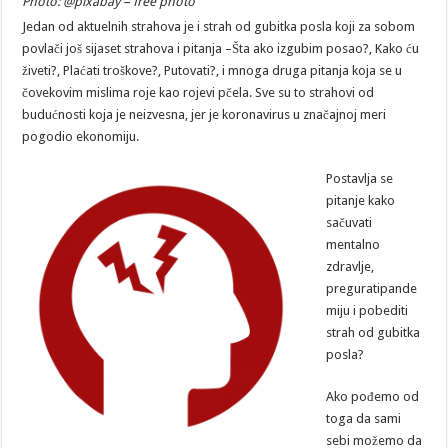
Photo: @pixabay – free photo
Jedan od aktuelnih strahova je i strah od gubitka posla koji za sobom
povlači još sijaset strahova i pitanja –Šta ako izgubim posao?, Kako ću
živeti?, Plaćati troškove?, Putovati?, i mnoga druga pitanja koja se u
čovekovim mislima roje kao rojevi pčela. Sve su to strahovi od
budućnosti koja je neizvesna, jer je koronavirus u značajnoj meri
pogodio ekonomiju.
Postavlja se
pitanje kako
sačuvati
mentalno
zdravlje,
preguratipande
miju i pobediti
strah od gubitka
posla?
Ako pođemo od
toga da sami
sebi možemo da