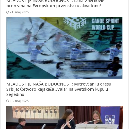
MLADOST JE NAŠA BUDUĆNOST: Lana Gavrilović
bronzana na Evropskom prvenstvu u akvatlonu!
21. maj 2025.
MLADOST JE NAŠA BUDUĆNOST: Mitrovčani u dresu
Srbije: Četvoro kajakaša „Vala“ na Svetskom kupu u
Segedinu
10. maj 2025.