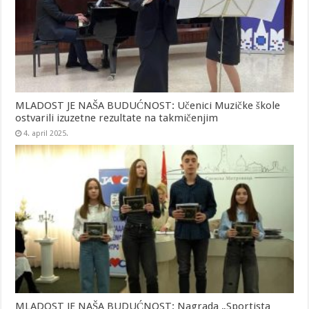
MLADOST JE NAŠA BUDUĆNOST: Učenici Muzičke škole
ostvarili izuzetne rezultate na takmičenjim
4. april 2025.
MLADOST JE NAŠA BUDUĆNOST: Nagrada „Sportista