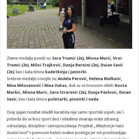
Zlatne medalje poneli su:
Sara Trumić (2x), Miona Murić, Uroš
Trumić (2x), Miloš Trajković, Dunja Berežni (2x), Dušan Savić
(2x)
, kao i kata timovi
kadetkinja i juniorki
.
Srebrne medalje osvojile su:
Anđela Perović, Helena Malbašić,
Nina Milovanović i Nina Vukas
, dok su se bronzom okitili:
Kosta
Mačkić, Miona Murić, Sara Stračević (2x), Dunja Pavlović, Dušan
Savić
, kao i kata timovi
poletarki, pionirki i nada
.
Ovaj sjajan rezultat mladih karatista nije samo sportski uspeh, već i
potvrda da se kroz sport deci i mladima otvaraju vrata zdravog
odrastanja, discipline i samopouzdanja. Projekat
„Mladost je naša
budućnost“
s ponosom beleži ovakve podvige jer oni predstavljaju