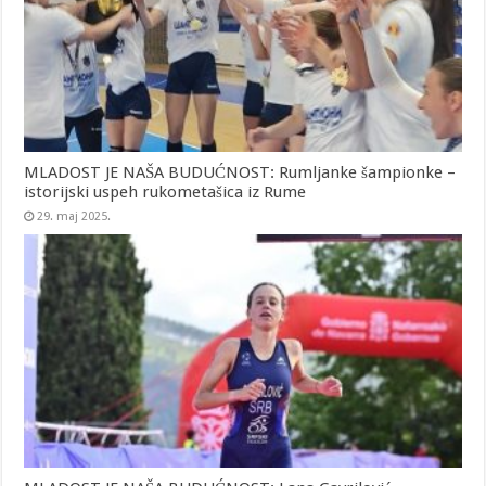
MLADOST JE NAŠA BUDUĆNOST: Rumljanke šampionke –
istorijski uspeh rukometašica iz Rume
29. maj 2025.