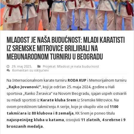
MLADOST JE NAŠA BUDUĆNOST: Mladi karatisti
iz Sremske Mitrovice briljirali na
međunarodnom turniru u Beogradu
29. maj 2025.
Projekat: Mladost je naša budućnost
na
Komentari su isključeni
MLADOST
JE
Na Internacionalnom karate turniru
RODA KUP
i Memorijalnom turniru
NAŠA
BUDUĆNOST:
„Rajko Jovanović“
, koji je održan 25. maja 2024. godine u Hali
Mladi
sportova „Ranko Žeravica“ na Novom Beogradu, sjajan uspeh ostvarili
karatisti
iz
su mladi sportisti iz
Karate kluba Srem
iz Sremske Mitrovice. Na
Sremske
Mitrovice
ovom prestižnom takmičenju A serije, koje je okupilo više od
1100
briljirali
takmičara iz 80 klubova i 8 zemalja
na
, KK Srem je poneo titulu
međunarodnom
najuspešnijeg kluba u katama
, osvojivši
11 zlatnih, 4 srebrne i 9
turniru
u
bronzanih medalja
.
Beogradu