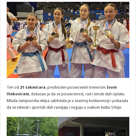
Tim od
21 takmičara
, predvođen posvećenim trenerom
Ivom
Vinkovićem
, dokazao je da se posvećenost, rad i timski duh isplate.
Mlada šampionska ekipa zablistala je u snažnoj konkurenciji i pokazala
da se talenat i sportski duh razvijaju i neguju u svakom kutku Srbije.