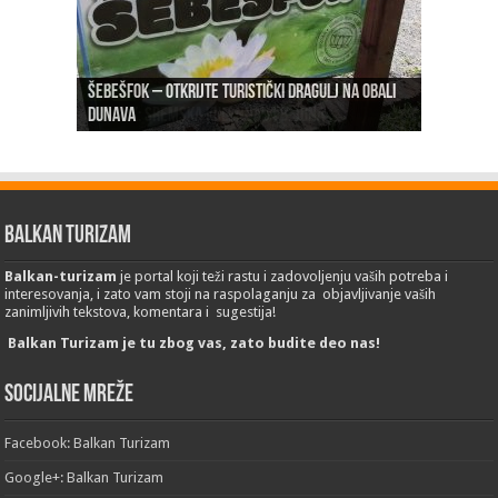
Šebešfok – Otkrijte turistički dragulj na obali
Pomerena kupališna sezona na Gradskoj plaži u
Dunava
Erdevik: Sremska kulenijada 8. juna
Sremskoj Mitrovici
Novi Sad: Exit festival od 6.do 9. jula
26. Međunarodni sajam turizma „EMITT 2023“
Balkan Turizam
Balkan-turizam
je portal koji teži rastu i zadovoljenju vaših potreba i
interesovanja, i zato vam stoji na raspolaganju za objavljivanje vaših
zanimljivih tekstova, komentara i sugestija!
Balkan Turizam je tu zbog vas, zato budite deo nas!
Socijalne mreže
Facebook: Balkan Turizam
Google+: Balkan Turizam