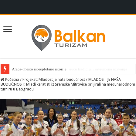
Sremska Mitrovica: Grad gde se susreću tradicija i savremena uživanja
Početna
/
Projekat: Mladost je naša budućnost
/
MLADOST JE NAŠA
BUDUĆNOST: Mladi karatisti iz Sremske Mitrovice briljirali na međunarodnom
turniru u Beogradu