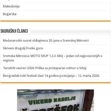
Makedonija
Bugarska
Skorašnji članci
​Međunarodni susret oldtajmera 20. juna u Sremskoj Mitrovici
Skriveni dragulji Fruške gore
Sremska Mitrovica: MOTO SKUP 1.2.3. MAJ – jedan od najposećenijih u
regionu
Turistički vaučeri 2026: Prilika za pristupačan odmor u Srbiji
Beogradski irski festival slavi 14 godina postojanja – 12. marta 2026.