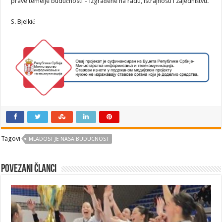
prave temelje budućnosti – izgrađene na radu, istrajnosti i zajedništvu.
S. Bjelkić
Tagovi
MLADOST JE NASA BUDUCNOST
Povezani članci