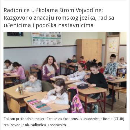
Radionice u školama širom Vojvodine:
Razgovor o značaju romskog jezika, rad sa
učenicima i podrška nastavnicima
Tokom prethodnih meseci Centar za ekonomsko unapređenje Roma (CEUR)
realizovao je niz radionica u osnovnim …