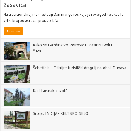
Zasavica
Na tradicionalnoj manifestaciji Dan mangulice, koja je i ove godine okupila
veliki broj posetilaca, proizvođača …
Opširnije
Kako se Gazdinstvo Petrović u Paštriću voli i
čuva
Šebešfok – Otkrijte turistički dragulj na obali Dunava
Kad Laćarak zavoliš
Srbija: INĐIJA- KELTSKO SELO