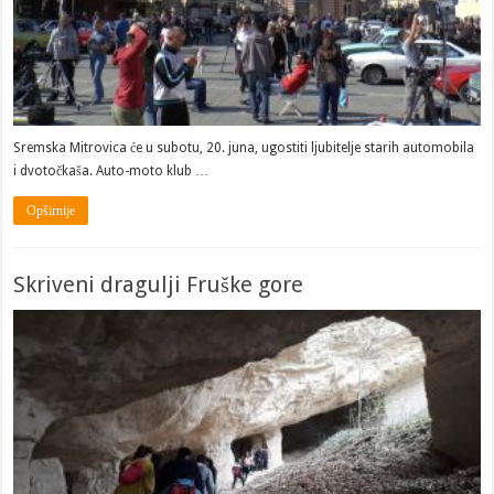
​Sremska Mitrovica će u subotu, 20. juna, ugostiti ljubitelje starih automobila
i dvotočkaša. Auto-moto klub …
Opširnije
Skriveni dragulji Fruške gore