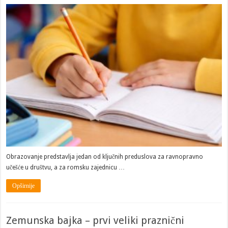
Obrazovanje predstavlja jedan od ključnih preduslova za ravnopravno
učešće u društvu, a za romsku zajednicu …
Opširnije
Zemunska bajka – prvi veliki praznični