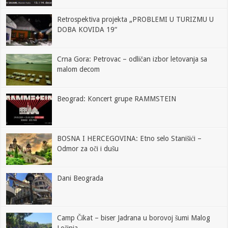
Retrospektiva projekta „PROBLEMI U TURIZMU U
DOBA KOVIDA 19“
Crna Gora: Petrovac – odličan izbor letovanja sa
malom decom
Beograd: Koncert grupe RAMMSTEIN
BOSNA I HERCEGOVINA: Etno selo Stanišići –
Odmor za oči i dušu
Dani Beograda
Camp Čikat – biser Jadrana u borovoj šumi Malog