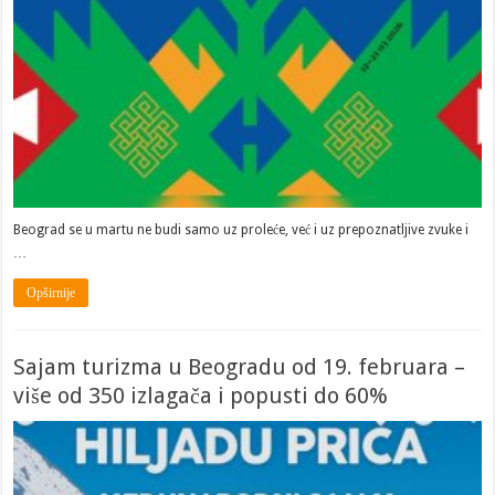
Beograd se u martu ne budi samo uz proleće, već i uz prepoznatljive zvuke i
…
Opširnije
Sajam turizma u Beogradu od 19. februara –
više od 350 izlagača i popusti do 60%