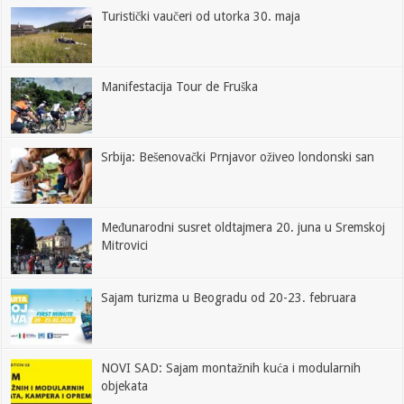
Turistički vaučeri od utorka 30. maja
Manifestacija Tour de Fruška
Srbija: Bešenovački Prnjavor oživeo londonski san
​Međunarodni susret oldtajmera 20. juna u Sremskoj
Mitrovici
Sajam turizma u Beogradu od 20-23. februara
NOVI SAD: Sajam montažnih kuća i modularnih
objekata