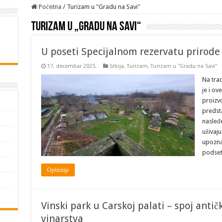
Početna
/
Turizam u "Gradu na Savi"
Turizam u „Gradu na Savi“
U poseti Specijalnom rezervatu prirode
17. decembar 2025.
Srbija
,
Turizam
,
Turizam u "Gradu na Savi"
Na trad
je i ov
proizvo
predst
nasleđe
uživaj
upozna
podse
Opširnije
Vinski park u Carskoj palati – spoj antič
vinarstva