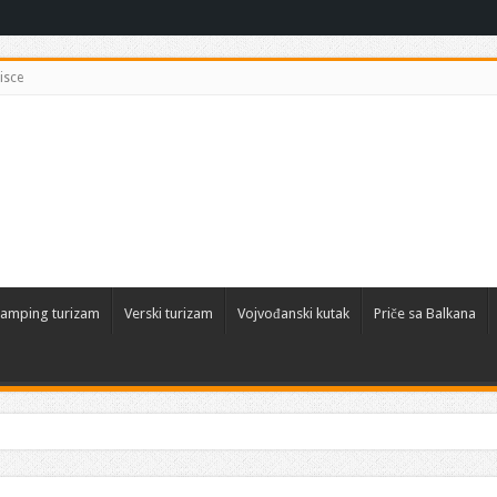
isce
amping turizam
Verski turizam
Vojvođanski kutak
Priče sa Balkana