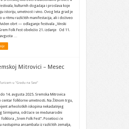
estivala, kulturnih događaja i proslava koje
u istoriju, umetnost i vino. Ovog leta grad je
o u ritmu različitih manifestacija, ali i doživeo
viđen obrt — odlaganje festivala „Vinski
Srem Folk Fest obeležio 21. izdanje Od 11.
 avgusta …
nije
emskoj Mitrovici – Mesec
Turizam u "Gradu na Savi"
 do 14. avgusta 2025. Sremska Mitrovica
 centar folklorne umetnosti. Na Žitnom trgu,
ijent arheoloških iskopina nekadašnjeg
g Sirmijuma, održaće se međunarodni
l folklora „Srem Folk Fest“. Posetioci će
 u nastupima ansambala iz različitih zemalja,