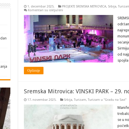
1. decembar 2025.
PROJEKTI SREMSKA MITROVICA
,
Srbija
,
Turiza
na
Komentari su isključeni
Vinski
park
SREMSK
u
održan
Carskoj
palati
najrepr
–
monume
spoj
edan
antičke
sećanj
istorije
i
Sirmij
savremenog
od najp
vinarstva
spojila
janja
Opširnije
Sremska Mitrovica: VINSKI PARK – 29. n
17. novembar 2025.
Srbija
,
Turizam
,
Turizam u "Gradu na Savi"
Manifes
trebal
se u n
početko