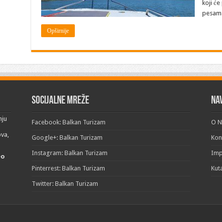
koji će
folklora,
muzike
pesama 
i
vina
Opširnije
Socijalne mreže
Na
nju
Facebook: Balkan Turizam
O 
ova,
Google+: Balkan Turizam
Kon
Instagram: Balkan Turizam
Im
eo
Pinterrest: Balkan Turizam
Kut
Twitter: Balkan Turizam