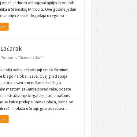
u
 palati, jednom od najznačajnijih istorijskih
Carskoj
palati
ika u Sremskoj Mitrovici. Ove godine jedan
poznatijih vinskih događaja u regionu …
nije
 Laćarak
,
Turizam u "Gradu na Savi"
a Mitrovica, nekadašnji rimski Sirmium,
e blago na obali Save. Ovaj grad spaja
istoriju i savremeni šarm, čineći ga
nim mestom za šetnje pored reke, posete
a i istraživanje bogate kulturne baštine.
o se ističe prelepa Savska plaža, jedna od
ih rečnih plaža u Srbiji, gde posetioci …
nije