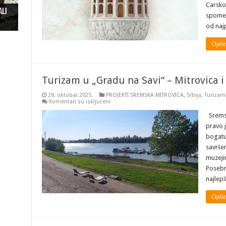
Carskoj
ali
ži u
spomen
“
od naj
Opšir
Turizam u „Gradu na Savi“ – Mitrovica i
28. oktobar 2025.
PROJEKTI SREMSKA MITROVICA
,
Srbija
,
Turizam
na
Komentari su isključeni
Turizam
u
Sremsk
„Gradu
pravo j
na
Savi“
bogatu 
–
savrše
Mitrovica
i
muzejim
Laćarak
Posebn
najlepš
Opšir