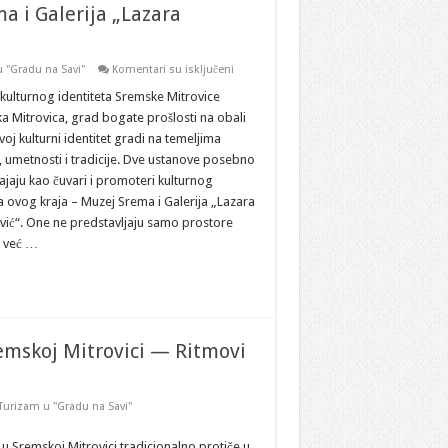
a i Galerija „Lazara
na
 "Gradu na Savi"
Komentari su isključeni
Turizam
u
kulturnog identiteta Sremske Mitrovice
„Gradu
a Mitrovica, grad bogate prošlosti na obali
na
Savi“
voj kulturni identitet gradi na temeljima
–
e, umetnosti i tradicije. Dve ustanove posebno
Muzej
Srema
ajaju kao čuvari i promoteri kulturnog
i
Galerija
 ovog kraja – Muzej Srema i Galerija „Lazara
„Lazara
vić“. One ne predstavljaju samo prostore
Vozarević“
, već …
emskoj Mitrovici — Ritmovi
Turizam u "Gradu na Savi"
u Sremskoj Mitrovici tradicionalno protiče u