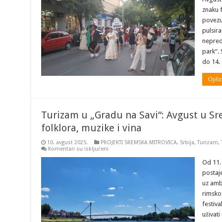
„Gradu
znaku f
na
Savi“:
povezuj
Avgust
pulsira
u
Sremskoj
nepred
Mitrovici
—
park“. 
Ritmovi
do 14.
festivala
i
neizvesnost
Opšir
„Vinskog
parka
Turizam u „Gradu na Savi“: Avgust u Sr
folklora, muzike i vina
10. avgust 2025.
PROJEKTI SREMSKA MITROVICA
,
Srbija
,
Turizam
,
na
Komentari su isključeni
Turizam
u
Od 11.
„Gradu
postaje
na
Savi“:
uz amb
Avgust
rimsko
u
Sremskoj
festiva
Mitrovici
–
uživati
Mesec