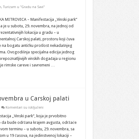
m
,
Turizam u "Gradu na Savi"
A MITROVICA – Manifestacija „Vinski park”
a je u subotu, 29. novembra, na jednoj od
ezentativnijih lokacija u gradu – u
ntalnoj Carskoj palati, prostoru koji čuva
e na bogatu antičku prošlost nekadašnjeg
uma. Ovogodišnja specijalna edicija jednog
repoznatljivijih vinskih događaja u regionu
 je rimske careve i savremeni …
ovembra u Carskoj palati
na
Komentari su isključeni
Sremska
Mitrovica:
tacija „Vinski park“, koja je prvobitno
VINSKI
o da bude održana krajem avgusta, održaće
PARK
–
ovom terminu – u subotu, 29. novembra, sa
29.
m u 19 časova, na jedinstvenoj lokaciji –
novembra