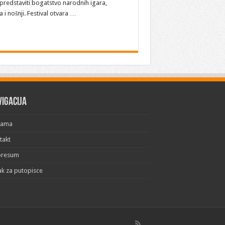
 predstaviti bogatstvo narodnih igara,
i nošnji. Festival otvara …
vigacija
Nama
takt
presum
ak za putopisce