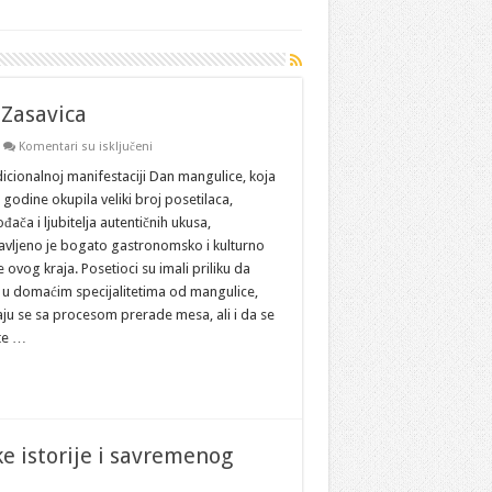
 Zasavica
na
Komentari su isključeni
U
poseti
icionalnoj manifestaciji Dan mangulice, koja
Specijalnom
e godine okupila veliki broj posetilaca,
rezervatu
prirode
đača i ljubitelja autentičnih ukusa,
Zasavica
avljeno je bogato gastronomsko i kulturno
 ovog kraja. Posetioci su imali priliku da
u u domaćim specijalitetima od mangulice,
ju se sa procesom prerade mesa, ali i da se
te …
ke istorije i savremenog