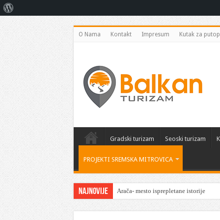
O
Vordpresu
O Nama
Kontakt
Impresum
Kutak za putop
Gradski turizam
Seoski turizam
K
PROJEKTI SREMSKA MITROVICA
Najnovije
Arača- mesto isprepletane istorije