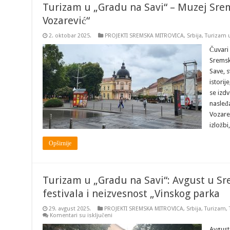
Turizam u „Gradu na Savi“ – Muzej Srem
Vozarević“
2. oktobar 2025.
PROJEKTI SREMSKA MITROVICA
,
Srbija
,
Turizam u
Čuvari 
Sremsk
Save, s
istorij
se izdv
nasleđa
Vozare
izložbi
Opširnije
Turizam u „Gradu na Savi“: Avgust u Sr
festivala i neizvesnost „Vinskog parka
29. avgust 2025.
PROJEKTI SREMSKA MITROVICA
,
Srbija
,
Turizam
,
na
Komentari su isključeni
Turizam
u
Avgust 