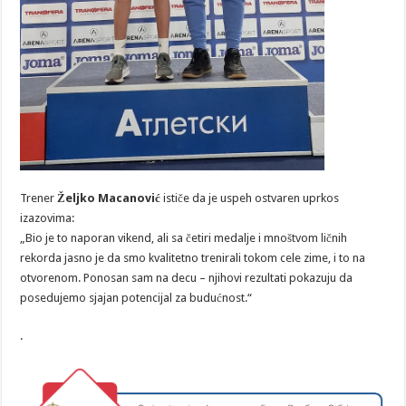
Trener
Željko Macanović
ističe da je uspeh ostvaren uprkos
izazovima:
„Bio je to naporan vikend, ali sa četiri medalje i mnoštvom ličnih
rekorda jasno je da smo kvalitetno trenirali tokom cele zime, i to na
otvorenom. Ponosan sam na decu – njihovi rezultati pokazuju da
posedujemo sjajan potencijal za budućnost.“
.