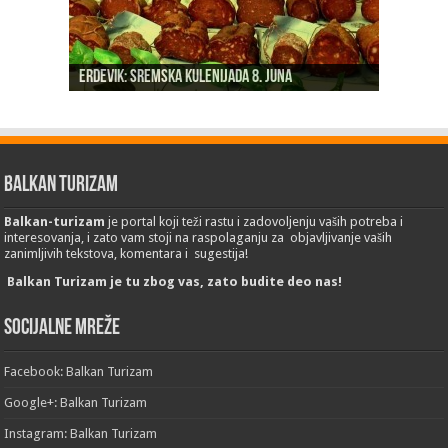
Šebešfok – Otkrijte turistički dragulj na obali
Pomerena kupališna sezona na Gradskoj plaži u
Dunava
Erdevik: Sremska kulenijada 8. juna
Sremskoj Mitrovici
Novi Sad: Exit festival od 6.do 9. jula
26. Međunarodni sajam turizma „EMITT 2023“
Balkan Turizam
Balkan-turizam
je portal koji teži rastu i zadovoljenju vaših potreba i
interesovanja, i zato vam stoji na raspolaganju za objavljivanje vaših
zanimljivih tekstova, komentara i sugestija!
Balkan Turizam je tu zbog vas, zato budite deo nas!
Socijalne mreže
Facebook: Balkan Turizam
Google+: Balkan Turizam
Instagram: Balkan Turizam