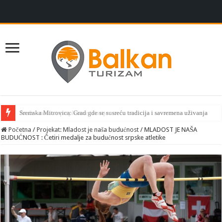
Sremska Mitrovica: Grad gde se susreću tradicija i savremena uživanja
Početna
/
Projekat: Mladost je naša budućnost
/
MLADOST JE NAŠA
BUDUĆNOST : Četiri medalje za budućnost srpske atletike