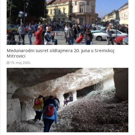
​Međunarodni susret oldtajmera 20. juna u Sremskoj
Mitrovici
19. maj 2026.