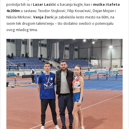
postolja bili su i
Lazar Lazičić
u bacanju kugle, kao i
muška štafeta
4x200m
u sastavu: Teodor Stojković, Filip Kovačević, Dejan Mojsin i
Nikola Mirković.
Vanja Zorić
je zabeležila šesto mesto na 60m, na
svom tek drugom takmičenju – što dodatno svedoči o potencijalu
ovog mladog tima.