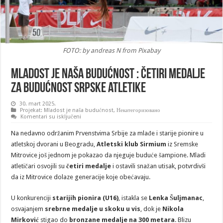
FOTO: by andreas N from Pixabay
MLADOST JE NAŠA BUDUĆNOST : Četiri medalje
za budućnost srpske atletike
30. mart 2025.
Projekat: Mladost je naša budućnost
,
Некатегоризовано
na
Komentari su isključeni
MLADOST
JE
Na nedavno održanim Prvenstvima Srbije za mlađe i starije pionire u
NAŠA
BUDUĆNOST
atletskoj dvorani u Beogradu,
Atletski klub Sirmium
iz Sremske
:
Mitrovice još jednom je pokazao da njeguje buduće šampione. Mladi
Četiri
medalje
atletičari osvojili su
četiri medalje
i ostavili snažan utisak, potvrdivši
za
budućnost
da iz Mitrovice dolaze generacije koje obećavaju.
srpske
atletike
U konkurenciji
starijih pionira (U16)
, istakla se
Lenka Šuljmanac
,
osvajanjem
srebrne medalje u skoku u vis
, dok je
Nikola
Mirković
stigao do
bronzane medalje na 300 metara
. Blizu