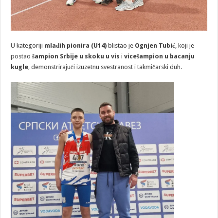
U kategoriji
mlađih pionira (U14)
blistao je
Ognjen Tubić
, koji je
postao
šampion Srbije u skoku u vis
i
vicešampion u bacanju
kugle
, demonstrirajući izuzetnu svestranost i takmičarski duh.