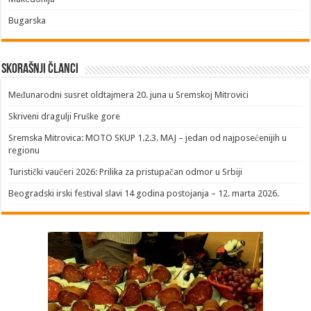
Bugarska
Skorašnji članci
​Međunarodni susret oldtajmera 20. juna u Sremskoj Mitrovici
Skriveni dragulji Fruške gore
Sremska Mitrovica: MOTO SKUP 1.2.3. MAJ – jedan od najposećenijih u
regionu
Turistički vaučeri 2026: Prilika za pristupačan odmor u Srbiji
Beogradski irski festival slavi 14 godina postojanja – 12. marta 2026.