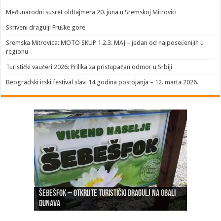
​Međunarodni susret oldtajmera 20. juna u Sremskoj Mitrovici
Skriveni dragulji Fruške gore
Sremska Mitrovica: MOTO SKUP 1.2.3. MAJ – jedan od najposećenijih u
regionu
Turistički vaučeri 2026: Prilika za pristupačan odmor u Srbiji
Beogradski irski festival slavi 14 godina postojanja – 12. marta 2026.
Šebešfok – Otkrijte turistički dragulj na obali
Pomerena kupališna sezona na Gradskoj plaži u
Dunava
Erdevik: Sremska kulenijada 8. juna
Sremskoj Mitrovici
Novi Sad: Exit festival od 6.do 9. jula
26. Međunarodni sajam turizma „EMITT 2023“