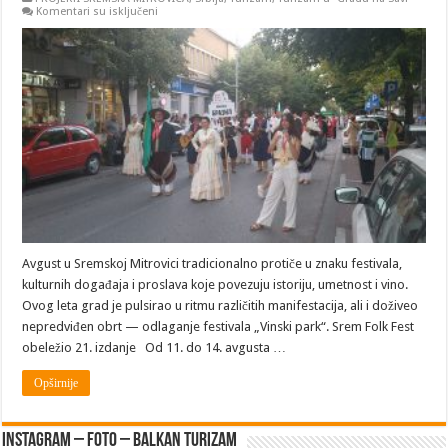
na
Komentari su isključeni
Turizam
u
„Gradu
na
Savi“:
Avgust
u
Sremskoj
Mitrovici
—
Ritmovi
festivala
i
neizvesnost
„Vinskog
parka
Avgust u Sremskoj Mitrovici tradicionalno protiče u znaku festivala,
kulturnih događaja i proslava koje povezuju istoriju, umetnost i vino.
Ovog leta grad je pulsirao u ritmu različitih manifestacija, ali i doživeo
nepredviđen obrt — odlaganje festivala „Vinski park“. Srem Folk Fest
obeležio 21. izdanje Od 11. do 14. avgusta …
Opširnije
Instagram – FOTO – Balkan turizam