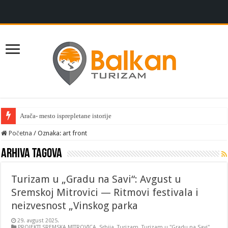
Arača- mesto isprepletane istorije
Početna
/
Oznaka:
art front
Arhiva tagova
Turizam u „Gradu na Savi“: Avgust u
Sremskoj Mitrovici — Ritmovi festivala i
neizvesnost „Vinskog parka
29. avgust 2025.
PROJEKTI SREMSKA MITROVICA
,
Srbija
,
Turizam
,
Turizam u "Gradu na Savi"