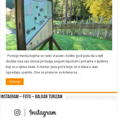
Brankovini
Postoje mesta kojima se rado vraćate i koliko god puta da u njih
dođete ona vas iznova prizivaju svojom lepotom i pričama o ljudima
koji su u njima živeli. A mesta i jesu priče koje se iz dana u dan
ispredaju i pamte. One se prenose sa kolena na …
Opširnije
Instagram – FOTO – Balkan turizam