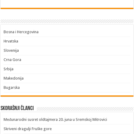
Bosna i Hercegovina
Hrvatska
Slovenija
Crna Gora
Srbija
Makedonija
Bugarska
Skorašnji članci
​Međunarodni susret oldtajmera 20. juna u Sremskoj Mitrovici
Skriveni dragulji Fruške gore