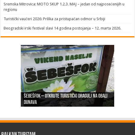
Sremska Mitrovica: MOTO SKUP 1.2.3. MAJ – jedan od najposećenijih u
regionu
Turistički vaučeri 2026: Prilika za pristupačan odmor u Srbiji
Beogradski irski festival slavi 14 godina postojanja – 12. marta 2026.
Šebešfok – Otkrijte turistički dragulj na obali
Pomerena kupališna sezona na Gradskoj plaži u
Dunava
Erdevik: Sremska kulenijada 8. juna
Sremskoj Mitrovici
Novi Sad: Exit festival od 6.do 9. jula
26. Međunarodni sajam turizma „EMITT 2023“