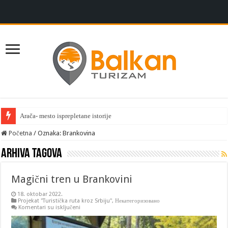
Arača- mesto isprepletane istorije
Početna
/
Oznaka:
Brankovina
Arhiva tagova
Magični tren u Brankovini
18. oktobar 2022.
Projekat "Turistička ruta kroz Srbiju"
,
Некатегоризовано
na
Komentari su isključeni
Magični
tren
u