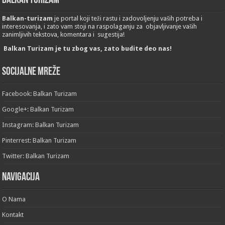
Balkan Turizam
Balkan-turizam
je portal koji teži rastu i zadovoljenju vaših potreba i
interesovanja, i zato vam stoji na raspolaganju za objavljivanje vaših
zanimljivih tekstova, komentara i sugestija!
Balkan Turizam je tu zbog vas, zato budite deo nas!
Socijalne mreže
Facebook: Balkan Turizam
Google+: Balkan Turizam
Instagram: Balkan Turizam
Pinterrest: Balkan Turizam
Twitter: Balkan Turizam
Navigacija
O Nama
Kontakt