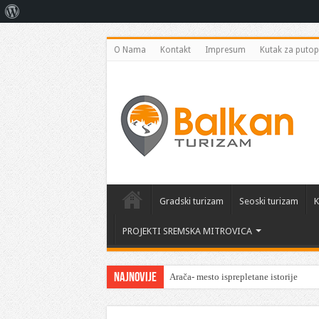
O
Vordpresu
O Nama
Kontakt
Impresum
Kutak za putop
Gradski turizam
Seoski turizam
K
PROJEKTI SREMSKA MITROVICA
Najnovije
Arača- mesto isprepletane istorije