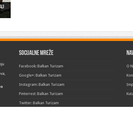
ali
ži u
“
Socijalne mreže
Na
nju
Facebook: Balkan Turizam
O 
ova,
Google+: Balkan Turizam
Kon
Instagram: Balkan Turizam
Im
eo
Pinterrest: Balkan Turizam
Kut
Twitter: Balkan Turizam