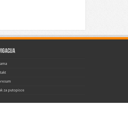
vigacija
Nama
takt
presum
ak za putopisce