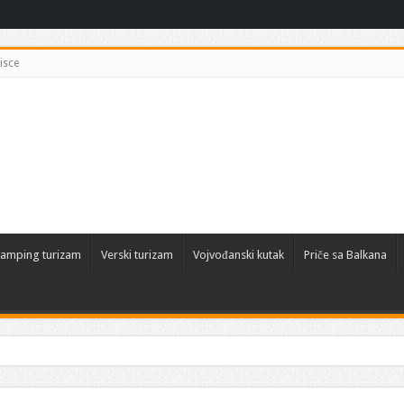
isce
amping turizam
Verski turizam
Vojvođanski kutak
Priče sa Balkana