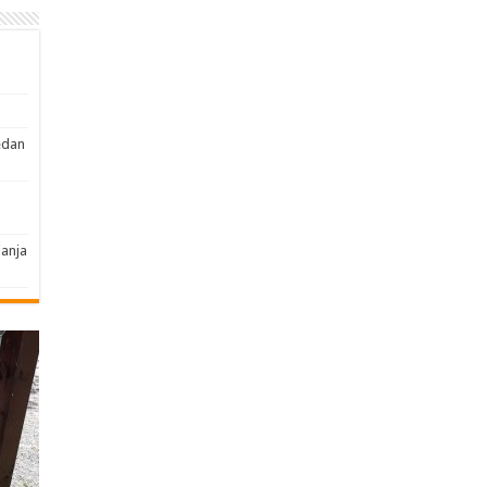
edan
janja