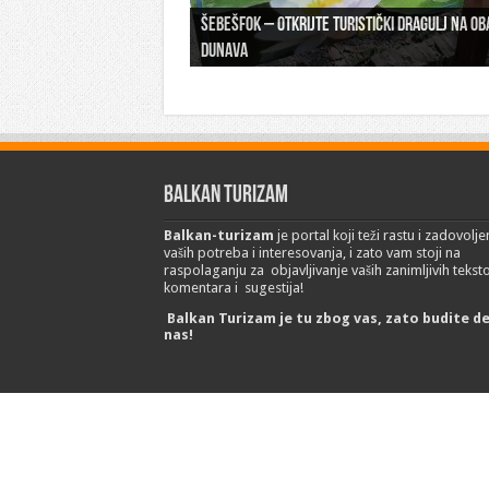
Šebešfok – Otkrijte turistički dragulj na ob
Pomerena kupališna sezona na Gradskoj pla
Dunava
Erdevik: Sremska kulenijada 8. juna
Sremskoj Mitrovici
Novi Sad: Exit festival od 6.do 9. jula
26. Međunarodni sajam turizma „EMITT 2023
Balkan Turizam
Balkan-turizam
je portal koji teži rastu i zadovolje
vaših potreba i interesovanja, i zato vam stoji na
raspolaganju za objavljivanje vaših zanimljivih tekst
komentara i sugestija!
Balkan Turizam je tu zbog vas, zato budite d
nas!
© Copyright 2017 Balkan-turizam.net