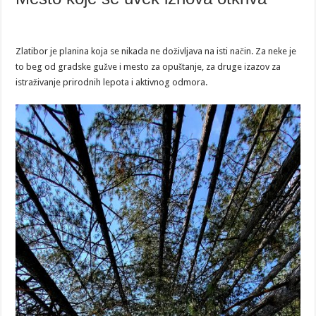
Zlatibor je planina koja se nikada ne doživljava na isti način. Za neke je
to beg od gradske gužve i mesto za opuštanje, za druge izazov za
istraživanje prirodnih lepota i aktivnog odmora.