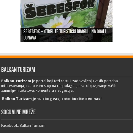
Šebešfok – Otkrijte turistički dragulj na obali
Pomerena kupališna sezona na Gradskoj plaži u
Dunava
Erdevik: Sremska kulenijada 8. juna
Sremskoj Mitrovici
Novi Sad: Exit festival od 6.do 9. jula
26. Međunarodni sajam turizma „EMITT 2023“
Balkan Turizam
Balkan-turizam
je portal koji teži rastu i zadovoljenju vaših potreba i
interesovanja, i zato vam stoji na raspolaganju za objavljivanje vaših
zanimljivih tekstova, komentara i sugestija!
Balkan Turizam je tu zbog vas, zato budite deo nas!
Socijalne mreže
Facebook: Balkan Turizam