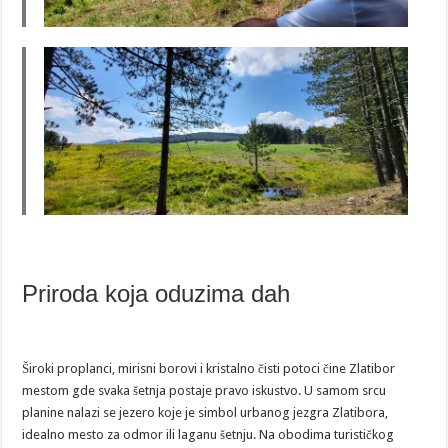
Priroda koja oduzima dah
Široki proplanci, mirisni borovi i kristalno čisti potoci čine Zlatibor
mestom gde svaka šetnja postaje pravo iskustvo. U samom srcu
planine nalazi se jezero koje je simbol urbanog jezgra Zlatibora,
idealno mesto za odmor ili laganu šetnju. Na obodima turističkog