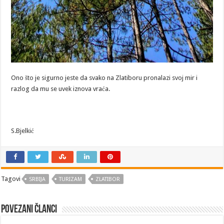
Ono što je sigurno jeste da svako na Zlatiboru pronalazi svoj mir i
razlog da mu se uvek iznova vraća.
S.Bjelkić
Tagovi
SRBIJA
TURIZAM
ZLATIBOR
Povezani članci