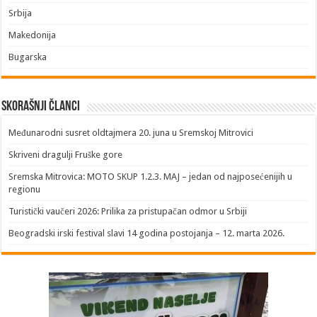
Srbija
Makedonija
Bugarska
Skorašnji članci
​Međunarodni susret oldtajmera 20. juna u Sremskoj Mitrovici
Skriveni dragulji Fruške gore
Sremska Mitrovica: MOTO SKUP 1.2.3. MAJ – jedan od najposećenijih u
regionu
Turistički vaučeri 2026: Prilika za pristupačan odmor u Srbiji
Beogradski irski festival slavi 14 godina postojanja – 12. marta 2026.