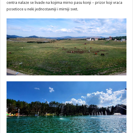
centra nalaze se livade na kojima mirno pasu konji – prizor koji vraća
posetioce u neki jednostavniji i mirniji svet.