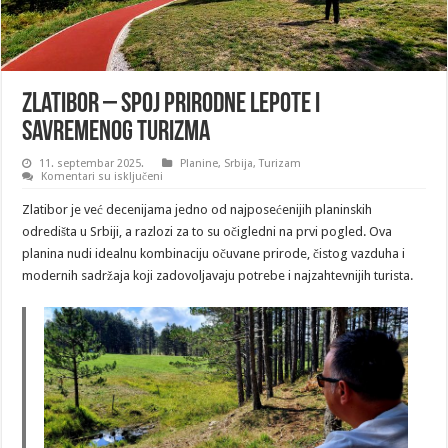
Zlatibor – spoj prirodne lepote i
savremenog turizma
11. septembar 2025.
Planine
,
Srbija
,
Turizam
na
Komentari su isključeni
Zlatibor
–
Zlatibor je već decenijama jedno od najposećenijih planinskih
spoj
prirodne
odredišta u Srbiji, a razlozi za to su očigledni na prvi pogled. Ova
lepote
planina nudi idealnu kombinaciju očuvane prirode, čistog vazduha i
i
savremenog
modernih sadržaja koji zadovoljavaju potrebe i najzahtevnijih turista.
turizma