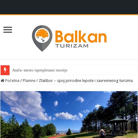
Arača- mesto isprepletane istorije
Početna
/
Planine
/
Zlatibor – spoj prirodne lepote i savremenog turizma