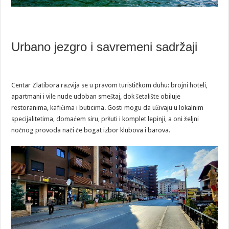
Urbano jezgro i savremeni sadržaji
Centar Zlatibora razvija se u pravom turističkom duhu: brojni hoteli,
apartmani i vile nude udoban smeštaj, dok šetalište obiluje
restoranima, kafićima i buticima. Gosti mogu da uživaju u lokalnim
specijalitetima, domaćem siru, pršuti i komplet lepinji, a oni željni
noćnog provoda naći će bogat izbor klubova i barova.