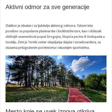
Aktivni odmor za sve generacije
Zlatibor je idealan i za ljubitelje aktivnog odmora. Tokom leta
posebno su popularne planinarske i biciklističke ture, kao i obilazak
obližnjih znamenitosti poput Sirogojna, Stopića pećine ili Vodopada u
Gostilju. Zimi je Tornik centar okupljanja skijaša i snowboardera, sa
stazama prilagođenim početnicima i iskusnijim sportistima.
Mesto koje se uvek iznova otkriva