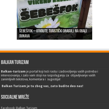
Šebešfok – Otkrijte turistički dragulj na obali
Pomerena kupališna sezona na Gradskoj plaži u
Dunava
Erdevik: Sremska kulenijada 8. juna
Sremskoj Mitrovici
Novi Sad: Exit festival od 6.do 9. jula
26. Međunarodni sajam turizma „EMITT 2023“
Balkan Turizam
Balkan-turizam
je portal koji teži rastu i zadovoljenju vaših potreba i
interesovanja, i zato vam stoji na raspolaganju za objavljivanje vaših
zanimljivih tekstova, komentara i sugestija!
Balkan Turizam je tu zbog vas, zato budite deo nas!
Socijalne mreže
Facebook: Balkan Turizam