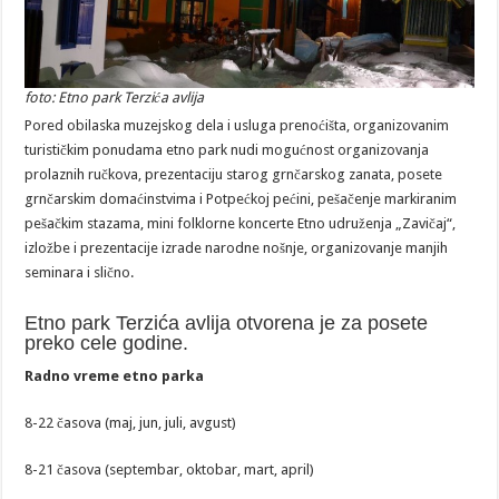
foto: Etno park Terzića avlija
Pored obilaska muzejskog dela i usluga prenoćišta, organizovanim
turističkim ponudama etno park nudi mogućnost organizovanja
prolaznih ručkova, prezentaciju starog grnčarskog zanata, posete
grnčarskim domaćinstvima i Potpećkoj pećini, pešačenje markiranim
pešačkim stazama, mini folklorne koncerte Etno udruženja „Zavičaj“,
izložbe i prezentacije izrade narodne nošnje, organizovanje manjih
seminara i slično.
Etno park Terzića avlija otvorena je za posete
preko cele godine.
Radno vreme etno parka
8-22 časova (maj, jun, juli, avgust)
8-21 časova (septembar, oktobar, mart, april)