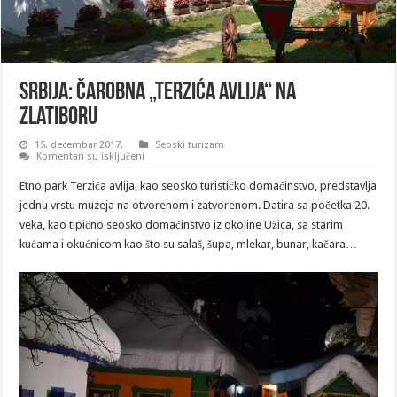
SRBIJA: Čarobna „Terzića avlija“ na
Zlatiboru
15. decembar 2017.
Seoski turizam
na
Komentari su isključeni
SRBIJA:
Čarobna
Etno park Terzića avlija, kao seosko turističko domaćinstvo, predstavlja
„Terzića
avlija“
jednu vrstu muzeja na otvorenom i zatvorenom. Datira sa početka 20.
na
veka, kao tipično seosko domaćinstvo iz okoline Užica, sa starim
Zlatiboru
kućama i okućnicom kao što su salaš, šupa, mlekar, bunar, kačara…