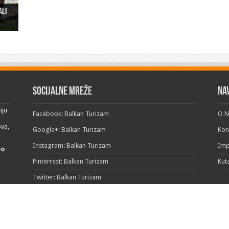
ali
ži u
“
Socijalne mreže
Na
nju
Facebook: Balkan Turizam
O 
ova,
Google+: Balkan Turizam
Kon
Instagram: Balkan Turizam
Im
eo
Pinterrest: Balkan Turizam
Kut
Twitter: Balkan Turizam