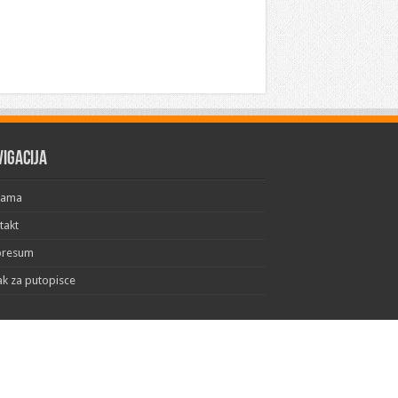
vigacija
Nama
takt
presum
ak za putopisce