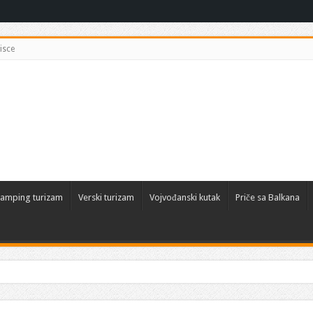
isce
amping turizam
Verski turizam
Vojvođanski kutak
Priče sa Balkana