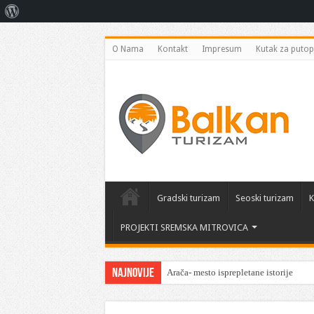
O
Vordpresu
O Nama
Kontakt
Impresum
Kutak za putop
Gradski turizam
Seoski turizam
K
PROJEKTI SREMSKA MITROVICA
Najnovije
Arača- mesto isprepletane istorije