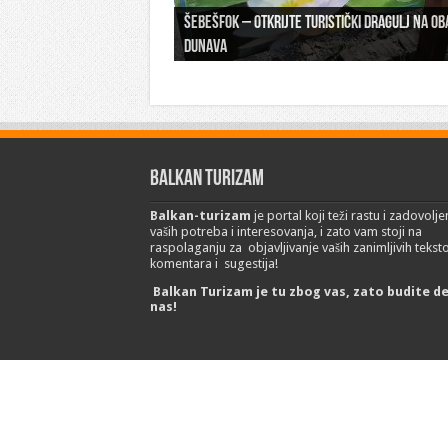
Šebešfok – Otkrijte turistički dragulj na ob
Pomerena kupališna sezona na Gradskoj pla
Dunava
Erdevik: Sremska kulenijada 8. juna
Sremskoj Mitrovici
Novi Sad: Exit festival od 6.do 9. jula
26. Međunarodni sajam turizma „EMITT 2023
Balkan Turizam
Balkan-turizam
je portal koji teži rastu i zadovolje
vaših potreba i interesovanja, i zato vam stoji na
raspolaganju za objavljivanje vaših zanimljivih tekst
komentara i sugestija!
Balkan Turizam je tu zbog vas, zato budite d
nas!
© Copyright 2017 Balkan-turizam.net