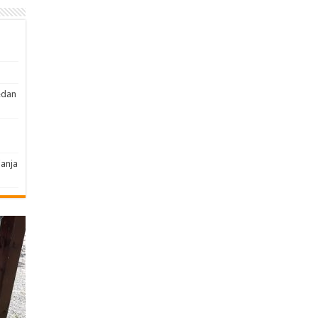
edan
janja