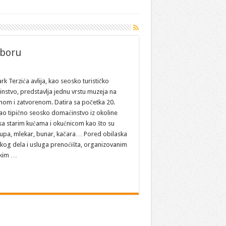
iboru
na
SRBIJA:
Čarobna
rk Terzića avlija, kao seosko turističko
„Terzića
nstvo, predstavlja jednu vrstu muzeja na
avlija“
na
nom i zatvorenom. Datira sa početka 20.
Zlatiboru
kao tipično seosko domaćinstvo iz okoline
 sa starim kućama i okućnicom kao što su
 šupa, mlekar, bunar, kačara… Pored obilaska
kog dela i usluga prenoćišta, organizovanim
čkim …