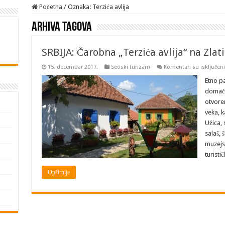
Početna
/
Oznaka:
Terzića avlija
Arhiva tagova
SRBIJA: Čarobna „Terzića avlija“ na Zlat
15. decembar 2017.
Seoski turizam
Komentari su isključeni
Etno pa
domaći
otvore
veka, 
Užica,
salaš,
muzejs
turisti
Opširnije