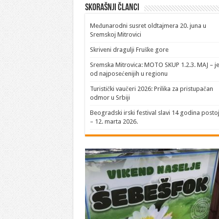
Skorašnji članci
​Međunarodni susret oldtajmera 20. juna u
Sremskoj Mitrovici
Skriveni dragulji Fruške gore
Sremska Mitrovica: MOTO SKUP 1.2.3. MAJ – j
od najposećenijih u regionu
Turistički vaučeri 2026: Prilika za pristupačan
odmor u Srbiji
Beogradski irski festival slavi 14 godina posto
– 12. marta 2026.