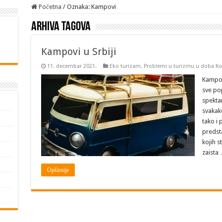
Početna
/
Oznaka:
Kampovi
Arhiva tagova
Kampovi u Srbiji
11. decembar 2021.
Eko turizam
,
Problemi u turizmu u doba Ko
Kampov
sve po
spekta
svakak
tako i
predst
kojih s
zaista
Opširnije