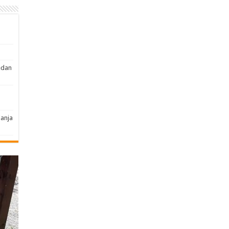
edan
janja