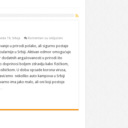
na
vida 19
,
Srbija
Komentari su isključeni
Kampovi
u
anje u prirodi polako, ali sigurno postaje
Srbiji
pularnije u Srbiji. Aktivan odmor omogućuje
r dodatnih angažovanosti u prirodi što
o doprinosi boljem zdravlju kako fizičkom,
 psihičkom. U doba opsade korona virusa,
avićemo nekoliko auto kampova u Srbiji
tvarno ima jako malo, ali oni koji postoje
 …