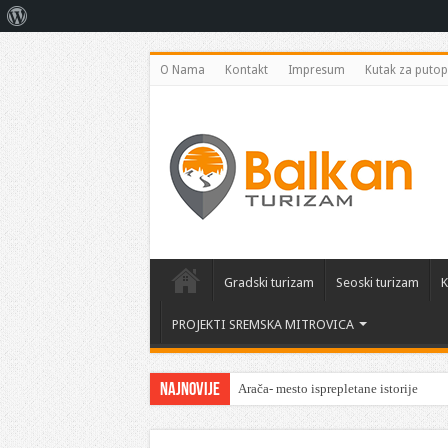
O
Vordpresu
O Nama
Kontakt
Impresum
Kutak za putop
Gradski turizam
Seoski turizam
K
PROJEKTI SREMSKA MITROVICA
Najnovije
Arača- mesto isprepletane istorije