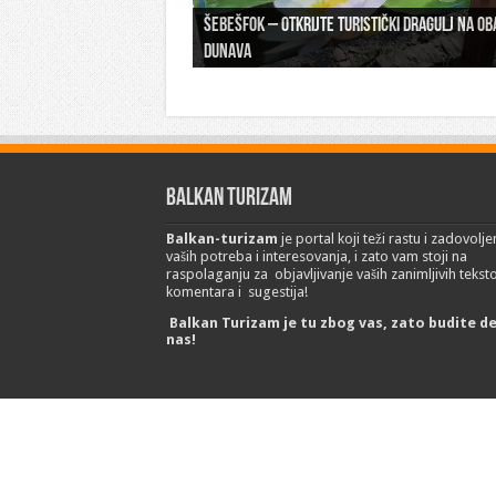
Šebešfok – Otkrijte turistički dragulj na ob
Pomerena kupališna sezona na Gradskoj pla
Dunava
Erdevik: Sremska kulenijada 8. juna
Sremskoj Mitrovici
Novi Sad: Exit festival od 6.do 9. jula
26. Međunarodni sajam turizma „EMITT 2023
Balkan Turizam
Balkan-turizam
je portal koji teži rastu i zadovolje
vaših potreba i interesovanja, i zato vam stoji na
raspolaganju za objavljivanje vaših zanimljivih tekst
komentara i sugestija!
Balkan Turizam je tu zbog vas, zato budite d
nas!
© Copyright 2017 Balkan-turizam.net