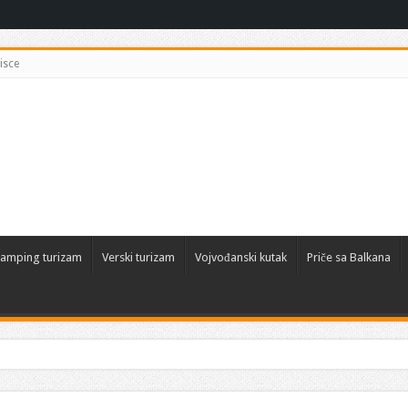
isce
amping turizam
Verski turizam
Vojvođanski kutak
Priče sa Balkana