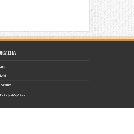
vigacija
Nama
takt
presum
ak za putopisce