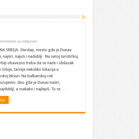
na
Komentari su isključeni
Srbija:
IZLET
A SRBIJA- Đerdap, mesto gde je Dunav
NA
i, najširi, najuži i nadublji Na vašoj turističkoj
ĐERDAPSKU
KLISURU
Srbiji obavezno treba da se nađe i obilazak
 Srbije, tačnije nekoliko lokacija u
koj klisuri. Na balkanskoj ruti
učujemo deo gde je Dunav naširi,
najdublji, a svakako i najlepši. Tu se …
nije