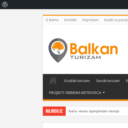
O
Vordpresu
O Nama
Kontakt
Impresum
Kutak za putop
Gradski turizam
Seoski turizam
K
PROJEKTI SREMSKA MITROVICA
Najnovije
Arača- mesto isprepletane istorije