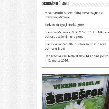
Skorašnji članci
​Međunarodni susret oldtajmera 20. juna u
Sremskoj Mitrovici
Skriveni dragulji Fruške gore
Sremska Mitrovica: MOTO SKUP 1.2.3. MAJ – j
od najposećenijih u regionu
Turistički vaučeri 2026: Prilika za pristupačan
odmor u Srbiji
Beogradski irski festival slavi 14 godina posto
– 12. marta 2026.