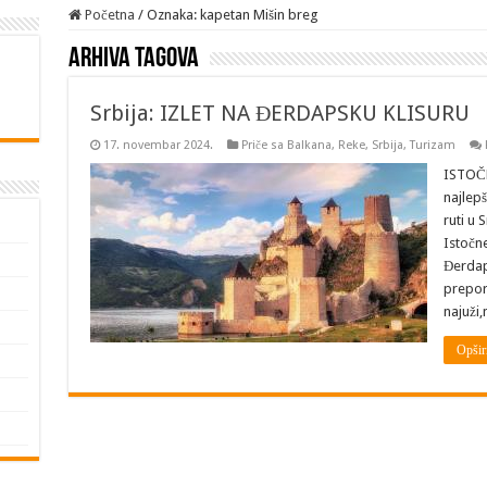
Početna
/
Oznaka:
kapetan Mišin breg
Arhiva tagova
Srbija: IZLET NA ĐERDAPSKU KLISURU
17. novembar 2024.
Priče sa Balkana
,
Reke
,
Srbija
,
Turizam
ISTOČN
najlepš
ruti u 
Istočne
Đerdaps
prepor
najuži,
Opšir