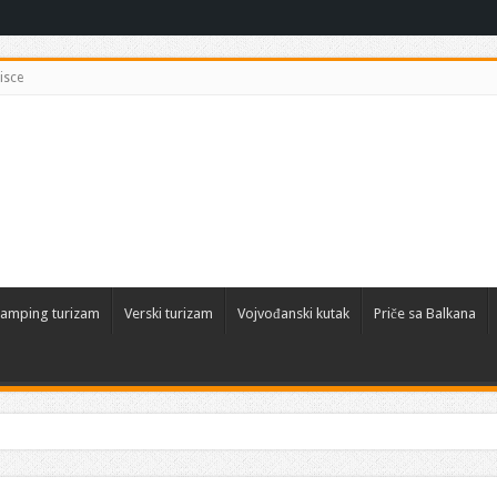
isce
amping turizam
Verski turizam
Vojvođanski kutak
Priče sa Balkana