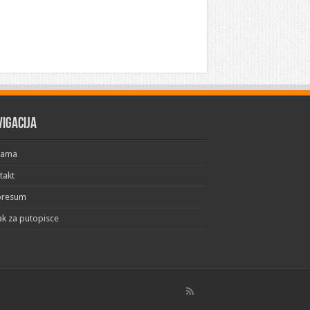
vigacija
Nama
takt
presum
ak za putopisce