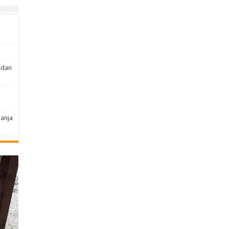
edan
janja