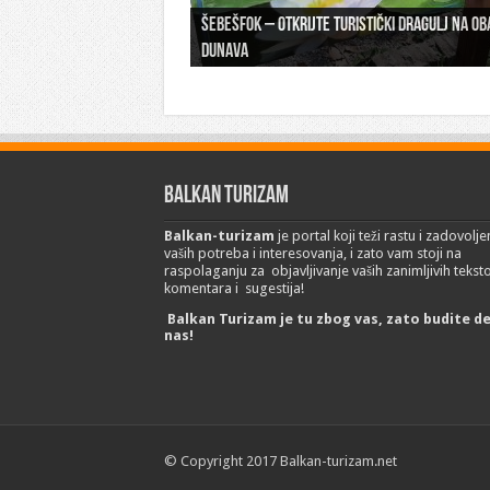
Šebešfok – Otkrijte turistički dragulj na ob
Pomerena kupališna sezona na Gradskoj pla
Dunava
Erdevik: Sremska kulenijada 8. juna
Sremskoj Mitrovici
Novi Sad: Exit festival od 6.do 9. jula
26. Međunarodni sajam turizma „EMITT 2023
Balkan Turizam
Balkan-turizam
je portal koji teži rastu i zadovolje
vaših potreba i interesovanja, i zato vam stoji na
raspolaganju za objavljivanje vaših zanimljivih tekst
komentara i sugestija!
Balkan Turizam je tu zbog vas, zato budite d
nas!
© Copyright 2017 Balkan-turizam.net