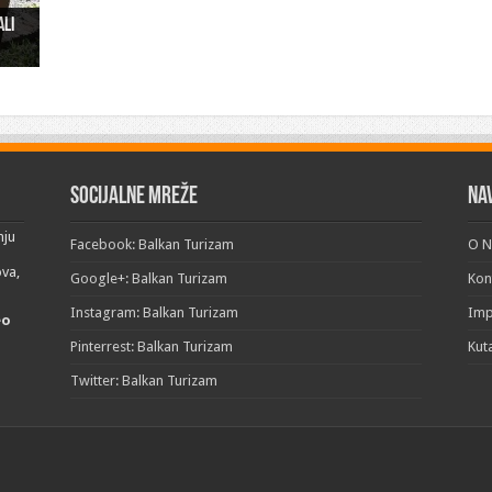
ali
ži u
“
Socijalne mreže
Na
nju
Facebook: Balkan Turizam
O 
ova,
Google+: Balkan Turizam
Kon
Instagram: Balkan Turizam
Im
eo
Pinterrest: Balkan Turizam
Kut
Twitter: Balkan Turizam