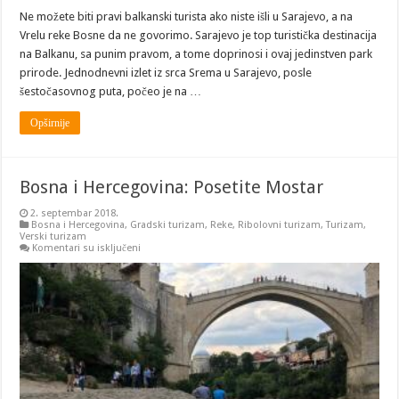
Ne možete biti pravi balkanski turista ako niste išli u Sarajevo, a na
Vrelu reke Bosne da ne govorimo. Sarajevo je top turistička destinacija
na Balkanu, sa punim pravom, a tome doprinosi i ovaj jedinstven park
prirode. Jednodnevni izlet iz srca Srema u Sarajevo, posle
šestočasovnog puta, počeo je na …
Opširnije
Bosna i Hercegovina: Posetite Mostar
2. septembar 2018.
Bosna i Hercegovina
,
Gradski turizam
,
Reke
,
Ribolovni turizam
,
Turizam
,
Verski turizam
na
Komentari su isključeni
Bosna
i
Hercegovina:
Posetite
Mostar