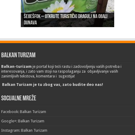
Šebešfok – Otkrijte turistički dragulj na obali
Pomerena kupališna sezona na Gradskoj plaži u
Dunava
Erdevik: Sremska kulenijada 8. juna
Sremskoj Mitrovici
Novi Sad: Exit festival od 6.do 9. jula
26. Međunarodni sajam turizma „EMITT 2023“
Balkan Turizam
Balkan-turizam
je portal koji teži rastu i zadovoljenju vaših potreba i
interesovanja, i zato vam stoji na raspolaganju za objavljivanje vaših
zanimljivih tekstova, komentara i sugestija!
Balkan Turizam je tu zbog vas, zato budite deo nas!
Socijalne mreže
Facebook: Balkan Turizam
Google+: Balkan Turizam
Instagram: Balkan Turizam