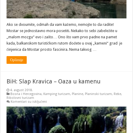
Ako se dvoumite, odmah da vam kažemo, nemojte to da radite!
Mostar se jednostavno mora posetiti. Nekako to sebi zabeležite u
„malom mozgu“ evo i zašto… Ono što vam prvo padne na pamet
kada, balkanskom turističkom rutom dođete u ovaj „kameni“ grad je
činjenica da Mostar prosto fascinira. Nema takvog …
Opširnije
BiH: Slap Kravica – Oaza u kamenu
4. avgust 2018.
Bosna i Hercegovina
,
Kamping turizam
,
Planine
,
Planinski turizam
,
Reke
,
Ribolovni turizam
na
Komentari su isključeni
BiH:
Slap
Kravica
–
Oaza
u
kamenu