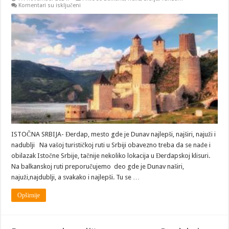
na
Komentari su isključeni
Srbija:
IZLET
NA
ĐERDAPSKU
KLISURU
ISTOČNA SRBIJA- Đerdap, mesto gde je Dunav najlepši, najširi, najuži i
nadublji Na vašoj turističkoj ruti u Srbiji obavezno treba da se nađe i
obilazak Istočne Srbije, tačnije nekoliko lokacija u Đerdapskoj klisuri.
Na balkanskoj ruti preporučujemo deo gde je Dunav naširi,
najuži,najdublji, a svakako i najlepši. Tu se …
Opširnije