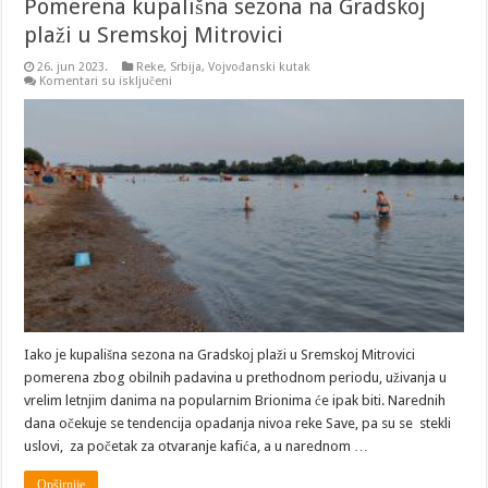
Pomerena kupališna sezona na Gradskoj
plaži u Sremskoj Mitrovici
26. jun 2023.
Reke
,
Srbija
,
Vojvođanski kutak
na
Komentari su isključeni
Pomerena
kupališna
sezona
na
Gradskoj
plaži
u
Sremskoj
Mitrovici
Iako je kupališna sezona na Gradskoj plaži u Sremskoj Mitrovici
pomerena zbog obilnih padavina u prethodnom periodu, uživanja u
vrelim letnjim danima na popularnim Brionima će ipak biti. Narednih
dana očekuje se tendencija opadanja nivoa reke Save, pa su se stekli
uslovi, za početak za otvaranje kafića, a u narednom …
Opširnije