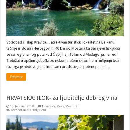
Vodopad ili slap Kravica… atraktivan turistički lokalitet na Balkanu,
tačnije u Bosni i Hercegovini, 40 km od Mostara ka Sarajevu (isključiti
se sa regionalnog puta kod Čapljine), 10 km od Međugorja, na reci
Trebižat u opštini Ljubuški po nekom našem skromnom mišljenju bez
razloga je nedovoljno afirmisan i predstavljen potencijalnim …
Opširnije
HRVATSKA: ILOK- za ljubitelje dobrog vina
10. februar 2018.
Hrvatska
,
Reke
,
Restorani
na
Komentari su isključeni
HRVATSKA:
ILOK-
za
ljubitelje
dobrog