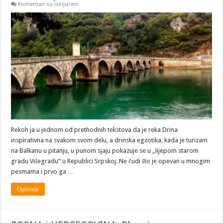
na
Komentari su isključeni
BOSNA
i
HERCEGOVINA:
Višegrad
–
putovanje
do
istorije
i
nazad
Rekoh ja u jednom od prethodnih tekstova da je reka Drina
inspirativna na svakom svom delu, a drinska egzotika, kada je turizam
na Balkanu u pitanju, u punom sjaju pokazuje se u „lijepom starom
gradu Višegradu“ u Republici Srpskoj. Ne čudi što je opevan u mnogim
pesmama i prvo ga …
Opširnije