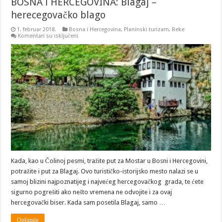
BOSNA i HERCEGOVINA: Blagaj –
herecegovačko blago
1. februar 2018.
Bosna i Hercegovina
,
Planinski turizam
,
Reke
na
Komentari su isključeni
BOSNA
i
HERCEGOVINA:
Blagaj
–
herecegovačko
blago
Kada, kao u Čolinoj pesmi, tražite put za Mostar u Bosni i Hercegovini,
potražite i put za Blagaj. Ovo turističko-istorijsko mesto nalazi se u
samoj blizini najpoznatijeg i najvećeg hercegovačkog grada, te ćete
sigurno pogrešiti ako nešto vremena ne odvojite i za ovaj
hercegovački biser. Kada sam posetila Blagaj, samo …
Opširnije