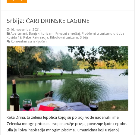
Srbija: ČARI DRINSKE LAGUNE
16. novembar 2021.
Apartmani
,
Banjski turizam
,
Privatni smeštaj
,
Problemi u turizmu u doba
Kovida 19
,
Reke
,
Rekreacija
,
Ribolovni turizam
,
Srbija
na
Komentari su isključeni
Srbija:
ČARI
DRINSKE
LAGUNE
Reka Drina, ta zelena lepotica kojoj su po boji vode nadenuli i ime
Zelenika mnoge pritoke u svoje naručje privija, povezuje ljude i epohe.
Bila je i biva inspiracija mnogim piscima, umetnicima koji u njenoj