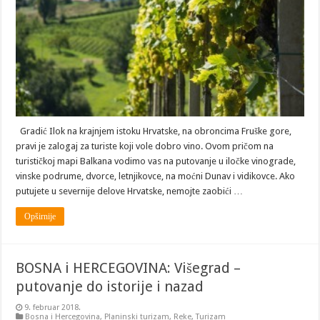
vina
Gradić Ilok na krajnjem istoku Hrvatske, na obroncima Fruške gore,
pravi je zalogaj za turiste koji vole dobro vino. Ovom pričom na
turističkoj mapi Balkana vodimo vas na putovanje u iločke vinograde,
vinske podrume, dvorce, letnjikovce, na moćni Dunav i vidikovce. Ako
putujete u severnije delove Hrvatske, nemojte zaobići …
Opširnije
BOSNA i HERCEGOVINA: Višegrad –
putovanje do istorije i nazad
9. februar 2018.
Bosna i Hercegovina
,
Planinski turizam
,
Reke
,
Turizam