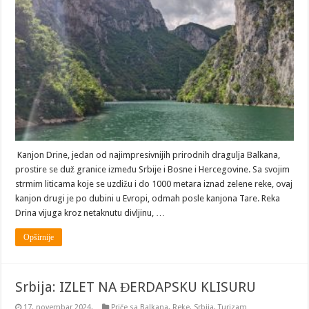
–
divlja
lepota
koja
oduzima
dah
Kanjon Drine, jedan od najimpresivnijih prirodnih dragulja Balkana,
prostire se duž granice između Srbije i Bosne i Hercegovine. Sa svojim
strmim liticama koje se uzdižu i do 1000 metara iznad zelene reke, ovaj
kanjon drugi je po dubini u Evropi, odmah posle kanjona Tare. Reka
Drina vijuga kroz netaknutu divljinu, …
Opširnije
Srbija: IZLET NA ĐERDAPSKU KLISURU
17. novembar 2024.
Priče sa Balkana
,
Reke
,
Srbija
,
Turizam