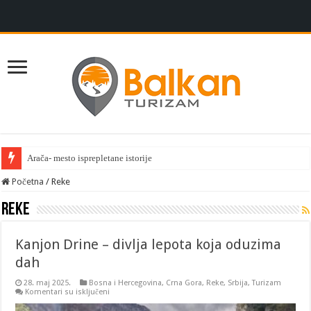
Arača- mesto isprepletane istorije
Početna
/
Reke
Reke
Kanjon Drine – divlja lepota koja oduzima
dah
28. maj 2025.
Bosna i Hercegovina
,
Crna Gora
,
Reke
,
Srbija
,
Turizam
na
Komentari su isključeni
Kanjon
Drine