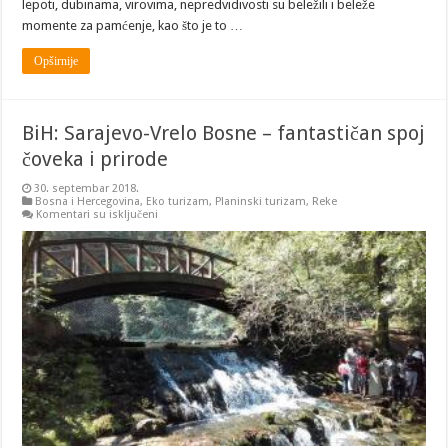
lepoti, dubinama, virovima, nepredvidivosti su beležili i beleže
momente za pamćenje, kao što je to …
Opširnije
BiH: Sarajevo-Vrelo Bosne – fantastičan spoj
čoveka i prirode
30. septembar 2018.
Bosna i Hercegovina
,
Eko turizam
,
Planinski turizam
,
Reke
na
Komentari su isključeni
BiH:
Sarajevo-
Vrelo
Bosne
–
fantastičan
spoj
čoveka
i
prirode