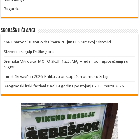
Bugarska
Skorašnji članci
​Međunarodni susret oldtajmera 20. juna u Sremskoj Mitrovici
Skriveni dragulji Fruške gore
Sremska Mitrovica: MOTO SKUP 1.2.3. MAJ – jedan od najposećenijih u
regionu
Turistički vaučeri 2026: Prilika za pristupačan odmor u Srbiji
Beogradski irski festival slavi 14 godina postojanja – 12. marta 2026.