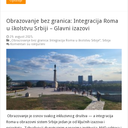
Opširnije
Obrazovanje bez granica: Integracija Roma
u školstvu Srbiji – Glavni izazovi
29. avgust 2025.
„Obrazovanje bez granica: Integracija Roma u školstvu Srbije“
,
Srbija
na
Komentari su isključeni
Obrazovanje
bez
granica:
Integracija
Roma
u
školstvu
Srbiji
–
Glavni
izazovi
Obrazovanje je osnov svakog inkluzivnog društva — a integracija
Roma u obrazovni sistem Srbije jedan je od ključnih izazova i
prioriteta. Zahvaljujući dugotrajnim naporima institucija, NVO sektora i