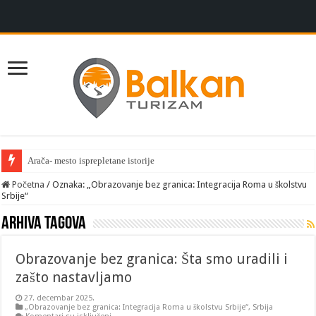
Arača- mesto isprepletane istorije
Početna
/
Oznaka:
„Obrazovanje bez granica: Integracija Roma u školstvu
Srbije“
Arhiva tagova
Obrazovanje bez granica: Šta smo uradili i
zašto nastavljamo
27. decembar 2025.
„Obrazovanje bez granica: Integracija Roma u školstvu Srbije“
,
Srbija
na