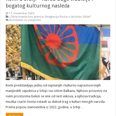
bogatog kulturnog nasleđa
17. novembar 2025.
„Obrazovanje bez granica: Integracija Roma u školstvu Srbije“
na
Komentari su isključeni
Romi
u
Srbiji
–
narod
duge
tradicije
i
bogatog
kulturnog
nasleđa
Romi predstavljaju jednu od najstarijih i kulturno najraznovrsnijih
manjinskih zajednica u Srbiji i na celom Balkanu. Njihovo prisustvo na
ovim prostorima beleži se više od šest vekova, a njihova tradicija,
muzika i način života ostavili su dubok trag u kulturi mnogih naroda.
Prema popisu stanovništva iz 2022. godine, u Srbiji …