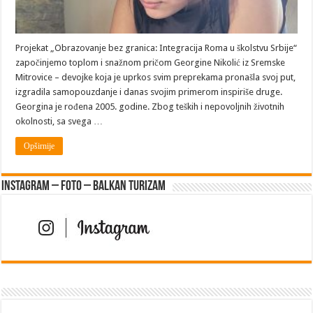
Projekat „Obrazovanje bez granica: Integracija Roma u školstvu Srbije“
započinjemo toplom i snažnom pričom Georgine Nikolić iz Sremske
Mitrovice – devojke koja je uprkos svim preprekama pronašla svoj put,
izgradila samopouzdanje i danas svojim primerom inspiriše druge.
Georgina je rođena 2005. godine. Zbog teških i nepovoljnih životnih
okolnosti, sa svega …
Opširnije
Instagram – FOTO – Balkan turizam