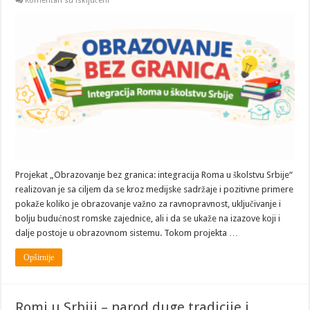
Komentari su isključeni
Obrazovanje
bez
granica:
Šta
smo
uradili
i
zašto
nastavljamo
Projekat „Obrazovanje bez granica: integracija Roma u školstvu Srbije“
realizovan je sa ciljem da se kroz medijske sadržaje i pozitivne primere
pokaže koliko je obrazovanje važno za ravnopravnost, uključivanje i
bolju budućnost romske zajednice, ali i da se ukaže na izazove koji i
dalje postoje u obrazovnom sistemu. Tokom projekta …
Opširnije
Romi u Srbiji – narod duge tradicije i