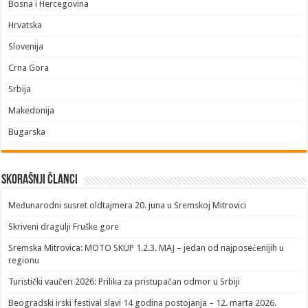
Bosna i Hercegovina
Hrvatska
Slovenija
Crna Gora
Srbija
Makedonija
Bugarska
Skorašnji članci
​Međunarodni susret oldtajmera 20. juna u Sremskoj Mitrovici
Skriveni dragulji Fruške gore
Sremska Mitrovica: MOTO SKUP 1.2.3. MAJ – jedan od najposećenijih u
regionu
Turistički vaučeri 2026: Prilika za pristupačan odmor u Srbiji
Beogradski irski festival slavi 14 godina postojanja – 12. marta 2026.