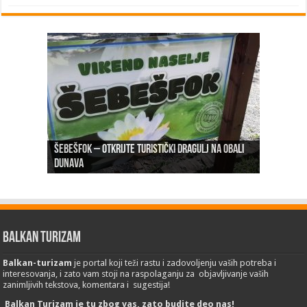
Šebešfok – Otkrijte turistički dragulj na obali
Pomerena kupališna sezona na Gradskoj plaži u
Dunava
Erdevik: Sremska kulenijada 8. juna
Sremskoj Mitrovici
Novi Sad: Exit festival od 6.do 9. jula
26. Međunarodni sajam turizma „EMITT 2023“
Balkan Turizam
Balkan-turizam
je portal koji teži rastu i zadovoljenju vaših potreba i
interesovanja, i zato vam stoji na raspolaganju za objavljivanje vaših
zanimljivih tekstova, komentara i sugestija!
Balkan Turizam je tu zbog vas, zato budite deo nas!