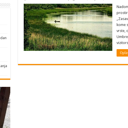
Nadoma
prostir
„Zasavi
kome su
vrste, 
Umbre.
edan
vizito
Opšir
janja