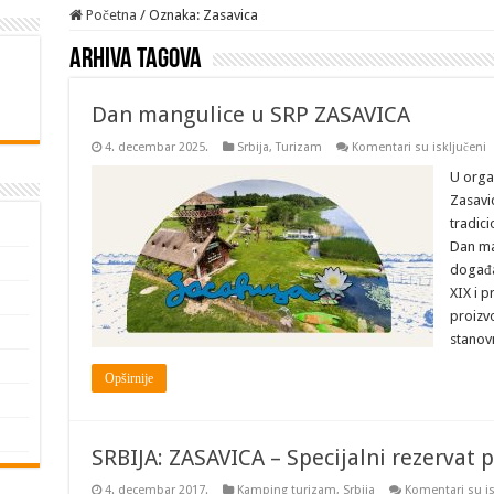
Početna
/
Oznaka:
Zasavica
Arhiva tagova
Dan mangulice u SRP ZASAVICA
n
4. decembar 2025.
Srbija
,
Turizam
Komentari su isključeni
D
m
U organ
u
Zasavi
S
Z
tradici
Dan ma
događaj
XIX i p
proizvo
stanov
Opširnije
SRBIJA: ZASAVICA – Specijalni rezervat 
4. decembar 2017.
Kamping turizam
,
Srbija
Komentari su is