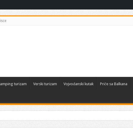
isce
amping turizam
Verski turizam
Vojvođanski kutak
Priče sa Balkana