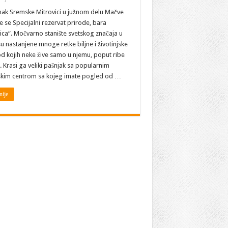
SRBIJA:
ZASAVICA
k Sremske Mitrovici u južnom delu Mačve
–
e se Specijalni rezervat prirode, bara
Specijalni
rezervat
ca“. Mo­čvar­no sta­ni­šte svet­skog zna­ča­ja u
prirode
 nastanjene mnoge retke biljne i životinjske
od kojih neke žive samo u njemu, poput ribe
 Krasi ga veliki pašnjak sa popularnim
rskim centrom sa kojeg imate pogled od …
nije