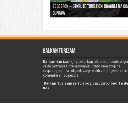
Šebešfok – Otkrijte turistički dragulj na ob
Pomerena kupališna sezona na Gradskoj pla
Dunava
Erdevik: Sremska kulenijada 8. juna
Sremskoj Mitrovici
Novi Sad: Exit festival od 6.do 9. jula
26. Međunarodni sajam turizma „EMITT 2023
Balkan Turizam
Balkan-turizam
je portal koji teži rastu i zadovolje
vaših potreba i interesovanja, i zato vam stoji na
raspolaganju za objavljivanje vaših zanimljivih tekst
komentara i sugestija!
Balkan Turizam je tu zbog vas, zato budite d
nas!
© Copyright 2017 Balkan-turizam.net