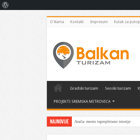
O
Vordpresu
O Nama
Kontakt
Impresum
Kutak za putop
Gradski turizam
Seoski turizam
K
PROJEKTI SREMSKA MITROVICA
Najnovije
Arača- mesto isprepletane istorije