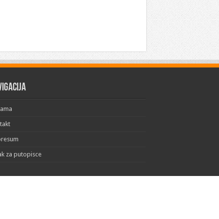
vigacija
Nama
takt
presum
ak za putopisce