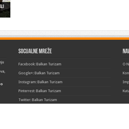
ali
ži u
“
Socijalne mreže
Na
nju
Facebook: Balkan Turizam
O 
ova,
Google+: Balkan Turizam
Kon
Instagram: Balkan Turizam
Im
eo
Pinterrest: Balkan Turizam
Kut
Twitter: Balkan Turizam