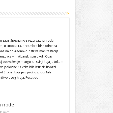
a
an
angulice
izaciji Specijalnog rezervata prirode
ca, u subotu 13. decembra biće održana
RP
ASAVICA
onalna privredno–turistička manifestacija
ngulice – mačvanski svinjokolj. Ovaj
 posvećen je mangulici, svinji koja je tokom
rve polovine XX veka bila krunski izvozni
d Srbije i koja je u prošlosti održala
ništvo ovog kraja. Posetioci …
prirode
na
ključeni