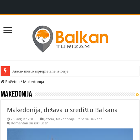
Arača- mesto isprepletane istorije
Početna
/
Makedonija
Makedonija
Makedonija, država u središtu Balkana
25. avgust 2018.
Jezera
,
Makedonija
,
Priče sa Balkana
na
Komentari su isključeni
Makedonija,
država
u
središtu