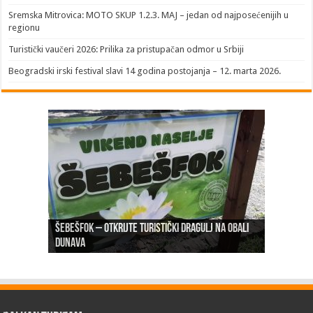
Sremska Mitrovica: MOTO SKUP 1.2.3. MAJ – jedan od najposećenijih u
regionu
Turistički vaučeri 2026: Prilika za pristupačan odmor u Srbiji
Beogradski irski festival slavi 14 godina postojanja – 12. marta 2026.
Šebešfok – Otkrijte turistički dragulj na obali
Pomerena kupališna sezona na Gradskoj plaži u
Dunava
Erdevik: Sremska kulenijada 8. juna
Sremskoj Mitrovici
Novi Sad: Exit festival od 6.do 9. jula
26. Međunarodni sajam turizma „EMITT 2023“