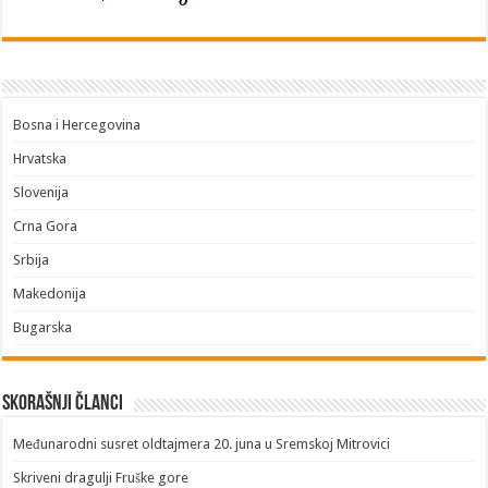
Bosna i Hercegovina
Hrvatska
Slovenija
Crna Gora
Srbija
Makedonija
Bugarska
Skorašnji članci
​Međunarodni susret oldtajmera 20. juna u Sremskoj Mitrovici
Skriveni dragulji Fruške gore