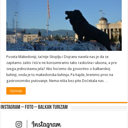
Balkana
Poseta Makedoniji, tačnije Skoplju i Dojranu navela nas je da se
zapitamo zašto češće ne konzumiramo tako raskošna i ukusna, a pre
svega jednostavna jela? Ako hoćemo da govorimo o balkanskoj
kuhinji, onda je to makedonska kuhinja. Pa hajde, krenimo prvo na
gastronomsko putovanje. Nema ništa bez pite Dočekala nas …
Opširnije
Instagram – FOTO – Balkan turizam