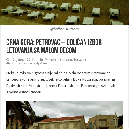
@balkan-turizam
Crna Gora: Petrovac – odličan izbor
letovanja sa malom decom
12. januar 2018.
Primorski turizam
,
Turizam
na
Komentari su isključeni
Crna
Gora:
Nekako svih ovih godina nije mi se dalo da posetim Petrovac na
Petrovac
–
crnogorskom primorju. Uvek je to bila ili Boka Kotorska, pa prema
odličan
Budvi, ili na južnoj strani prema Baru i Ulcinju. Petrovac je svih ovih
izbor
letovanja
godina ostao između.
sa
malom
decom