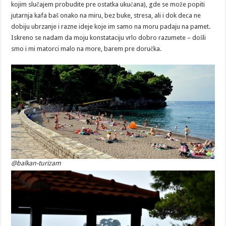
kojim slučajem probudite pre ostatka ukućana), gde se može popiti
jutarnja kafa baš onako na miru, bez buke, stresa, ali i dok deca ne
dobiju ubrzanje i razne ideje koje im samo na moru padaju na pamet.
Iskreno se nadam da moju konstataciju vrlo dobro razumete – došli
smo i mi matorci malo na more, barem pre doručka.
@balkan-turizam