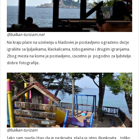
@balkan-turizam.net
Na kraju plaže na uzvišenju u hladovini je postavljeno ograđeno dečje
igralište sa ljuljaškama, klackalicama, toboganima i drugim igrarijama.
Zbog mesta na kome je postavljeno, izuzetno je pogodno za ljubitelje
dobre fotografije.
@balkan-turizam
Iako sam svuda čitao da je peskovita, plaža je sitno šljunkovita…toliko