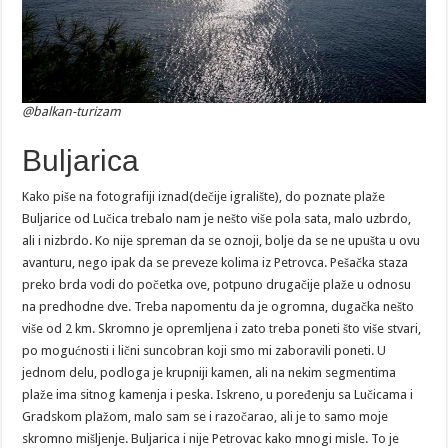
@balkan-turizam
Buljarica
Kako piše na fotografiji iznad(dečije igralište), do poznate plaže
Buljarice od Lučica trebalo nam je nešto više pola sata, malo uzbrdo,
ali i nizbrdo. Ko nije spreman da se oznoji, bolje da se ne upušta u ovu
avanturu, nego ipak da se preveze kolima iz Petrovca. Pešačka staza
preko brda vodi do početka ove, potpuno drugačije plaže u odnosu
na predhodne dve. Treba napomentu da je ogromna, dugačka nešto
više od 2 km. Skromno je opremljena i zato treba poneti što više stvari,
po mogućnosti i lični suncobran koji smo mi zaboravili poneti. U
jednom delu, podloga je krupniji kamen, ali na nekim segmentima
plaže ima sitnog kamenja i peska. Iskreno, u poređenju sa Lučicama i
Gradskom plažom, malo sam se i razočarao, ali je to samo moje
skromno mišljenje. Buljarica i nije Petrovac kako mnogi misle. To je