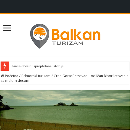
Arača- mesto isprepletane istorije
Početna
/
Primorski turizam
/
Crna Gora: Petrovac – odličan izbor letovanja
sa malom decom