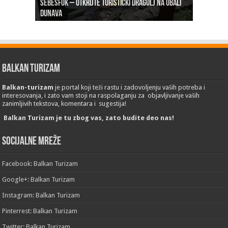
Šebešfok – Otkrijte turistički dragulj na obali
Pomerena kupališna sezona na Gradskoj plaži u
Dunava
Erdevik: Sremska kulenijada 8. juna
Sremskoj Mitrovici
Novi Sad: Exit festival od 6.do 9. jula
26. Međunarodni sajam turizma „EMITT 2023“
Balkan Turizam
Balkan-turizam
je portal koji teži rastu i zadovoljenju vaših potreba i
interesovanja, i zato vam stoji na raspolaganju za objavljivanje vaših
zanimljivih tekstova, komentara i sugestija!
Balkan Turizam je tu zbog vas, zato budite deo nas!
Socijalne mreže
Facebook: Balkan Turizam
Google+: Balkan Turizam
Instagram: Balkan Turizam
Pinterrest: Balkan Turizam
Twitter: Balkan Turizam