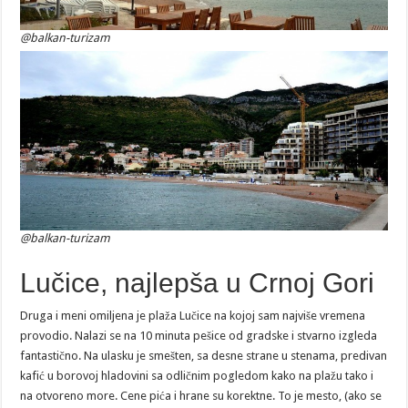
@balkan-turizam
@balkan-turizam
Lučice, najlepša u Crnoj Gori
Druga i meni omiljena je plaža Lučice na kojoj sam najviše vremena
provodio. Nalazi se na 10 minuta pešice od gradske i stvarno izgleda
fantastično. Na ulasku je smešten, sa desne strane u stenama, predivan
kafić u borovoj hladovini sa odličnim pogledom kako na plažu tako i
na otvoreno more. Cene pića i hrane su korektne. To je mesto, (ako se