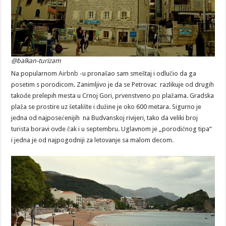
@balkan-turizam
Na popularnom
Airbnb
-u pronašao sam smeštaj i odlučio da ga
posetim s porodicom. Zanimljivo je da se Petrovac razlikuje od drugih
takođe prelepih mesta u Crnoj Gori, prvenstveno po plažama. Gradska
plaža se prostire uz šetalište i dužine je oko 600 metara. Sigurno je
jedna od najposećenijih na Budvanskoj rivijeri, tako da veliki broj
turista boravi ovde čak i u septembru. Uglavnom je „porodičnog tipa“
i jedna je od najpogodniji za letovanje sa malom decom.