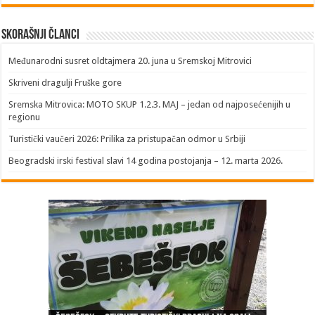
Skorašnji članci
​Međunarodni susret oldtajmera 20. juna u Sremskoj Mitrovici
Skriveni dragulji Fruške gore
Sremska Mitrovica: MOTO SKUP 1.2.3. MAJ – jedan od najposećenijih u
regionu
Turistički vaučeri 2026: Prilika za pristupačan odmor u Srbiji
Beogradski irski festival slavi 14 godina postojanja – 12. marta 2026.