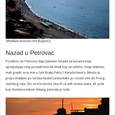
@balkan-turizam.net Buljarica
Nazad u Petrovac
Posebnu čar Petrovcu daju kamene fasade na kućama koje
upotpunjuju onaj poznati morski šmek koji svi volimo. Ovaj relativno
mali gradić nosi ime u čast Kralju Petru I Karađorđeviću. Mesto je
prepoznatljivo po tvrđavi Kastel Lastva kako je i nosilo ime do Prvog
svetskog rata. Što se tiče turista, ima ih sa svih strana sveta, ali jezik
koji dominira tokom letnjeg perioda je ruski.