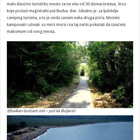
malo klasično turističko mesto sa ne više od 50 domaćinstava, kroz
koje prolazi magistralni put Budva -Bar. Idealno je za ljubitelje
camping turizma, a to je onda sasvim neka druga priča. Možete
kampovati i uživati uz miris mora i na taj način pokušati da izvučete
maksimum od ovog mesta.
@balkan-turizam.net – put ka Buljarici