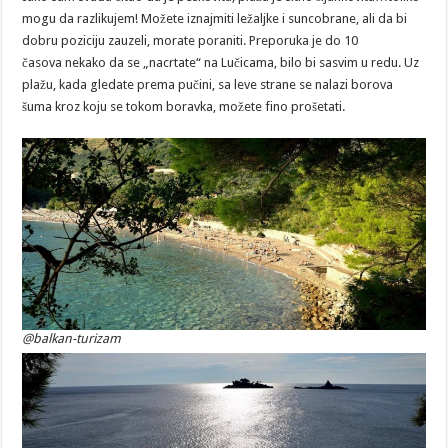
mogu da razlikujem! Možete iznajmiti ležaljke i suncobrane, ali da bi
dobru poziciju zauzeli, morate poraniti. Preporuka je do 10
časova nekako da se „nacrtate“ na Lučicama, bilo bi sasvim u redu. Uz
plažu, kada gledate prema pučini, sa leve strane se nalazi borova
šuma kroz koju se tokom boravka, možete fino prošetati.
@balkan-turizam