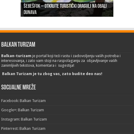
Šebešfok – Otkrijte turistički dragulj na obali
Pomerena kupališna sezona na Gradskoj plaži u
Dunava
Erdevik: Sremska kulenijada 8. juna
Sremskoj Mitrovici
Novi Sad: Exit festival od 6.do 9. jula
26. Međunarodni sajam turizma „EMITT 2023“
Balkan Turizam
Balkan-turizam
je portal koji teži rastu i zadovoljenju vaših potreba i
interesovanja, i zato vam stoji na raspolaganju za objavljivanje vaših
zanimljivih tekstova, komentara i sugestija!
Balkan Turizam je tu zbog vas, zato budite deo nas!
Socijalne mreže
Facebook: Balkan Turizam
Google+: Balkan Turizam
Instagram: Balkan Turizam
Pinterrest: Balkan Turizam