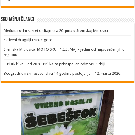
Skorašnji članci
​Međunarodni susret oldtajmera 20. juna u Sremskoj Mitrovici
Skriveni dragulji Fruške gore
Sremska Mitrovica: MOTO SKUP 1.2.3. MAJ – jedan od najposećenijih u
regionu
Turistički vaučeri 2026: Prilika za pristupačan odmor u Srbiji
Beogradski irski festival slavi 14 godina postojanja – 12. marta 2026.