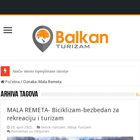
Arača- mesto isprepletane istorije
Početna
/
Oznaka:
Mala Remeta
Arhiva tagova
MALA REMETA- Biciklizam-bezbedan za
rekreaciju i turizam
20. april 2022.
Seoski turizam
,
Srbija
,
Turizam
na
Komentari su isključeni
MALA
REMETA-