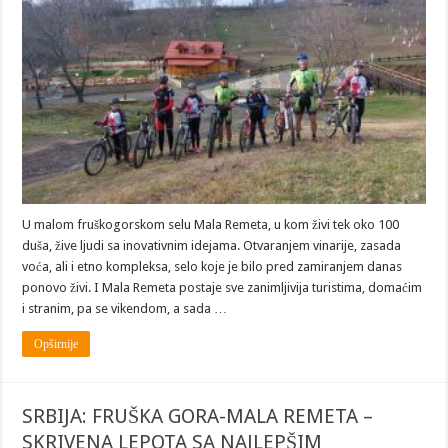
Biciklizam-
bezbedan
za
rekreaciju
i
turizam
U malom fruškogorskom selu Mala Remeta, u kom živi tek oko 100
duša, žive ljudi sa inovativnim idejama. Otvaranjem vinarije, zasada
voća, ali i etno kompleksa, selo koje je bilo pred zamiranjem danas
ponovo živi. I Mala Remeta postaje sve zanimljivija turistima, domaćim
i stranim, pa se vikendom, a sada …
Opširnije
SRBIJA: FRUŠKA GORA-MALA REMETA –
SKRIVENA LEPOTA SA NAJLEPŠIM