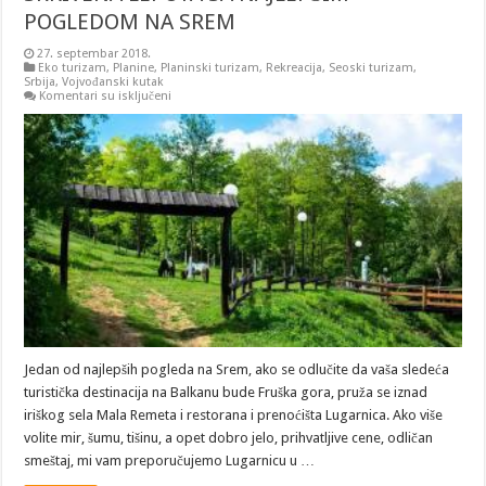
POGLEDOM NA SREM
27. septembar 2018.
Eko turizam
,
Planine
,
Planinski turizam
,
Rekreacija
,
Seoski turizam
,
Srbija
,
Vojvođanski kutak
na
Komentari su isključeni
SRBIJA:
FRUŠKA
GORA-
MALA
REMETA
–
SKRIVENA
LEPOTA
SA
NAJLEPŠIM
POGLEDOM
NA
SREM
Jedan od najlepših pogleda na Srem, ako se odlučite da vaša sledeća
turistička destinacija na Balkanu bude Fruška gora, pruža se iznad
iriškog sela Mala Remeta i restorana i prenoćišta Lugarnica. Ako više
volite mir, šumu, tišinu, a opet dobro jelo, prihvatljive cene, odličan
smeštaj, mi vam preporučujemo Lugarnicu u …