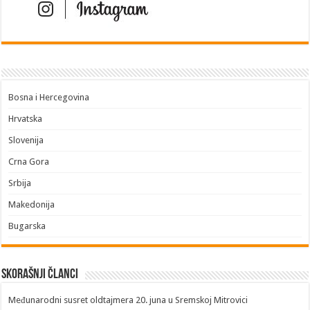
Bosna i Hercegovina
Hrvatska
Slovenija
Crna Gora
Srbija
Makedonija
Bugarska
Skorašnji članci
​Međunarodni susret oldtajmera 20. juna u Sremskoj Mitrovici