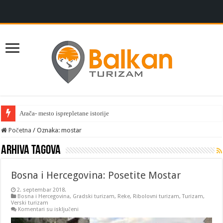
Arača- mesto isprepletane istorije
Početna
/
Oznaka:
mostar
Arhiva tagova
Bosna i Hercegovina: Posetite Mostar
2. septembar 2018.
Bosna i Hercegovina
,
Gradski turizam
,
Reke
,
Ribolovni turizam
,
Turizam
,
Verski turizam
na
Komentari su isključeni
Bosna
i