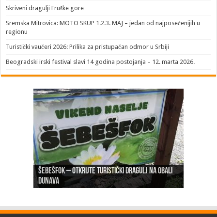
Skriveni dragulji Fruške gore
Sremska Mitrovica: MOTO SKUP 1.2.3. MAJ – jedan od najposećenijih u
regionu
Turistički vaučeri 2026: Prilika za pristupačan odmor u Srbiji
Beogradski irski festival slavi 14 godina postojanja – 12. marta 2026.
Šebešfok – Otkrijte turistički dragulj na obali
Pomerena kupališna sezona na Gradskoj plaži u
Dunava
Erdevik: Sremska kulenijada 8. juna
Sremskoj Mitrovici
Novi Sad: Exit festival od 6.do 9. jula
26. Međunarodni sajam turizma „EMITT 2023“