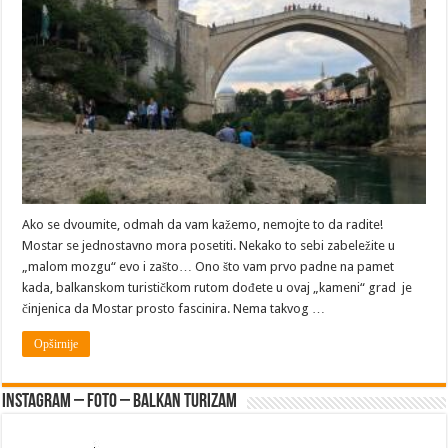
Hercegovina:
Posetite
Mostar
Ako se dvoumite, odmah da vam kažemo, nemojte to da radite!
Mostar se jednostavno mora posetiti. Nekako to sebi zabeležite u
„malom mozgu“ evo i zašto… Ono što vam prvo padne na pamet
kada, balkanskom turističkom rutom dođete u ovaj „kameni“ grad je
činjenica da Mostar prosto fascinira. Nema takvog …
Opširnije
Instagram – FOTO – Balkan turizam