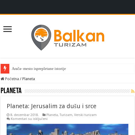
Arača- mesto isprepletane istorije
Početna
/
Planeta
Planeta
Planeta: Jerusalim za dušu i srce
8. decembar 2018.
Planeta
,
Turizam
,
Verski turizam
na
Komentari su isključeni
Planeta:
Jerusalim
za
dušu