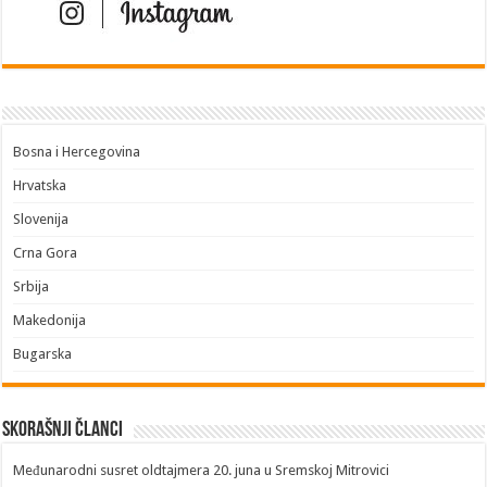
Bosna i Hercegovina
Hrvatska
Slovenija
Crna Gora
Srbija
Makedonija
Bugarska
Skorašnji članci
​Međunarodni susret oldtajmera 20. juna u Sremskoj Mitrovici