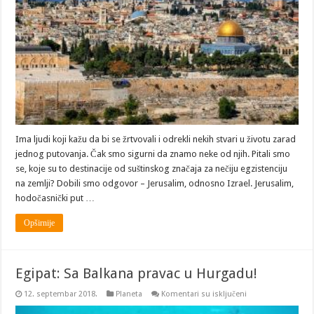
i
srce
Ima ljudi koji kažu da bi se žrtvovali i odrekli nekih stvari u životu zarad
jednog putovanja. Čak smo sigurni da znamo neke od njih. Pitali smo
se, koje su to destinacije od suštinskog značaja za nečiju egzistenciju
na zemlji? Dobili smo odgovor – Jerusalim, odnosno Izrael. Jerusalim,
hodočasnički put …
Opširnije
Egipat: Sa Balkana pravac u Hurgadu!
na
12. septembar 2018.
Planeta
Komentari su isključeni
Egipat:
Sa