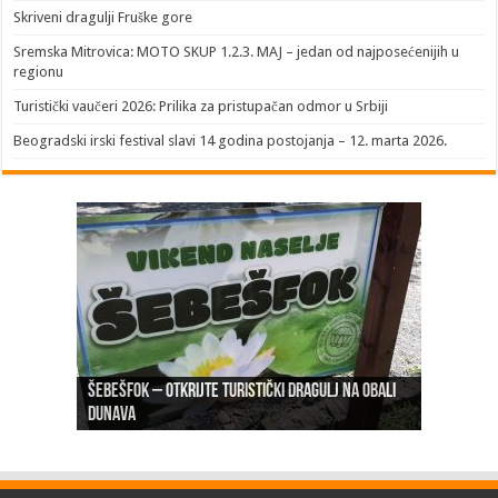
Skriveni dragulji Fruške gore
Sremska Mitrovica: MOTO SKUP 1.2.3. MAJ – jedan od najposećenijih u
regionu
Turistički vaučeri 2026: Prilika za pristupačan odmor u Srbiji
Beogradski irski festival slavi 14 godina postojanja – 12. marta 2026.
Šebešfok – Otkrijte turistički dragulj na obali
Pomerena kupališna sezona na Gradskoj plaži u
Dunava
Erdevik: Sremska kulenijada 8. juna
Sremskoj Mitrovici
Novi Sad: Exit festival od 6.do 9. jula
26. Međunarodni sajam turizma „EMITT 2023“