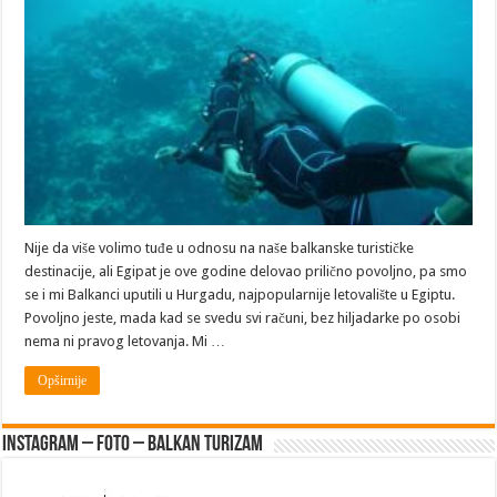
Balkana
pravac
u
Hurgadu!
Nije da više volimo tuđe u odnosu na naše balkanske turističke
destinacije, ali Egipat je ove godine delovao prilično povoljno, pa smo
se i mi Balkanci uputili u Hurgadu, najpopularnije letovalište u Egiptu.
Povoljno jeste, mada kad se svedu svi računi, bez hiljadarke po osobi
nema ni pravog letovanja. Mi …
Opširnije
Instagram – FOTO – Balkan turizam