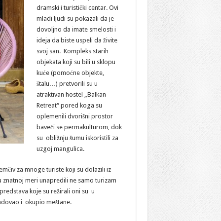
dramski i turistički centar. Ovi
mladi ljudi su pokazali da je
dovoljno da imate smelosti i
ideja da biste uspeli da živite
svoj san. Kompleks starih
objekata koji su bili u sklopu
kuće (pomoćne objekte,
štalu…) pretvorili su u
atraktivan hostel „Balkan
Retreat“ pored koga su
oplemenili dvorišni prostor
baveći se permakulturom, dok
su obližnju šumu iskoristili za
uzgoj mangulica.
jemčiv za mnoge turiste koji su dolazili iz
 u znatnoj meri unapredili ne samo turizam
predstava koje su režirali oni su u
bradovao i okupio meštane.