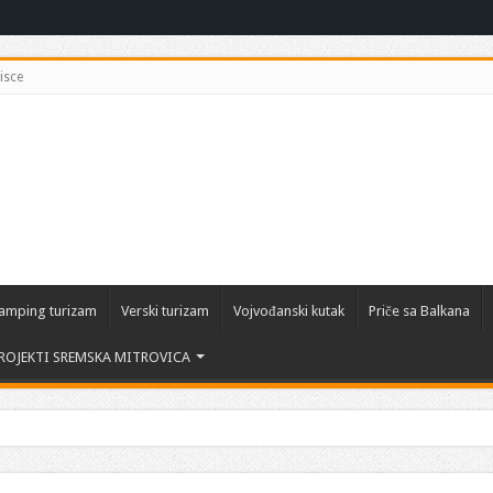
isce
amping turizam
Verski turizam
Vojvođanski kutak
Priče sa Balkana
ROJEKTI SREMSKA MITROVICA
 tradicija i savremena uživanja