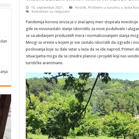
10. septembar 2021.
Hosteli
,
Problemi u turizmu u doba Kov
na
Komentari su isključeni
Srbija:
Bešenovački
Pandemija korona virusa je u značajnoj meri stopirala investici
Prnjavor
oživeo
gde se novonastalo stanje iskoristilo za nove poduhvate i ulaga
londonski
se sa ukidanjem preduzetih mera i normalizovanjem stanja moglo
san
edan
Mnogi su vreme u kojem je sve zastalo iskoristili da izgrade i no
poslovanja koje su dale vetar u leđa da se ide napred. Primeri d
situacijama mogu da se iznedre planovi i projekti koji nas uvode 
turističke aranžmane.
janja