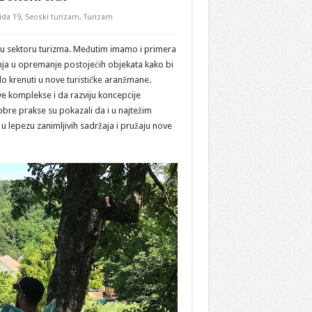
ida 19
,
Seoski turizam
,
Turizam
je u sektoru turizma. Međutim imamo i primera
nja u opremanje postojećih objekata kako bi
 krenuti u nove turističke aranžmane.
ve komplekse i da razviju koncepcije
obre prakse su pokazali da i u najtežim
u lepezu zanimljivih sadržaja i pružaju nove