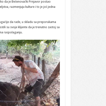
ko da je Bešenovački Prnjavor postao
ljstva, razmenjuju kulture i to je još jedna
ugačije da rade, u skladu sa preporukama
ili su svoje klijente da je trenutno zastoj sa
 na raspolaganju.