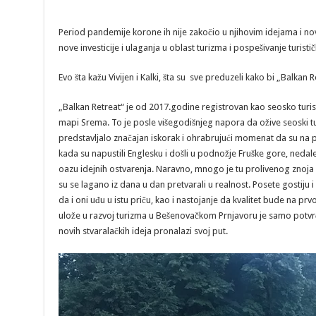
Period pandemije korone ih nije zakočio u njihovim idejama i novi
nove investicije i ulaganja u oblast turizma i pospešivanje turist
Evo šta kažu Vivijen i Kalki, šta su sve preduzeli kako bi „Balka
„Balkan Retreat“ je od 2017.godine registrovan kao seosko turist
mapi Srema. To je posle višegodišnjeg napora da ožive seoski 
predstavljalo značajan iskorak i ohrabrujući momenat da su na 
kada su napustili Englesku i došli u podnožje Fruške gore, neda
oazu idejnih ostvarenja. Naravno, mnogo je tu prolivenog znoja i 
su se lagano iz dana u dan pretvarali u realnost. Posete gostiju i
da i oni uđu u istu priču, kao i nastojanje da kvalitet bude na pr
ulože u razvoj turizma u Bešenovačkom Prnjavoru je samo potvrđi
novih stvaralačkih ideja pronalazi svoj put.