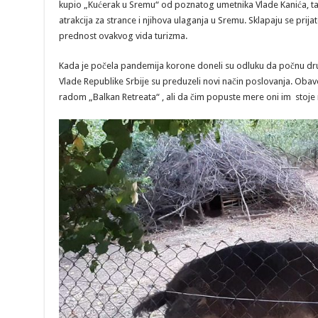
kupio „Kućerak u Sremu“ od poznatog umetnika Vlade Kanića, ta
atrakcija za strance i njihova ulaganja u Sremu. Sklapaju se prijate
prednost ovakvog vida turizma.
Kada je počela pandemija korone doneli su odluku da počnu dr
Vlade Republike Srbije su preduzeli novi način poslovanja. Obavest
radom „Balkan Retreata“ , ali da čim popuste mere oni im stoje