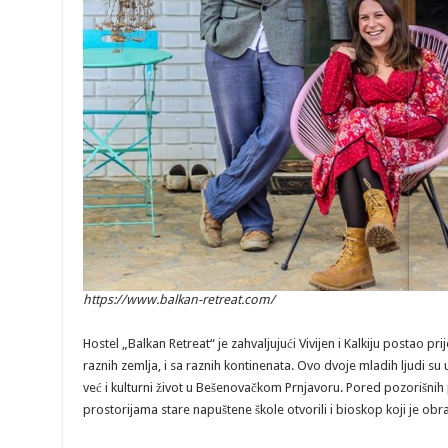
https://www.balkan-retreat.com/
Hostel „Balkan Retreat“ je zahvaljujući Vivijen i Kalkiju postao pri
raznih zemlja, i sa raznih kontinenata. Ovo dvoje mladih ljudi su
već i kulturni život u Bešenovačkom Prnjavoru. Pored pozorišnih 
prostorijama stare napuštene škole otvorili i bioskop koji je o