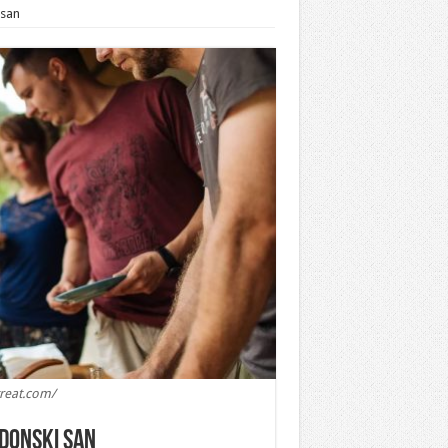
 san
treat.com/
ndonski san