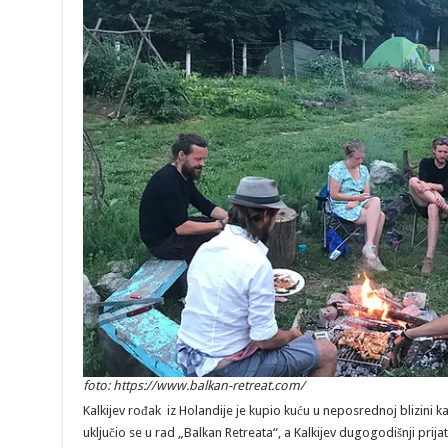
foto: https://www.balkan-retreat.com/
Kalkijev rođak iz Holandije je kupio kuću u neposrednoj blizini k
uključio se u rad „Balkan Retreata“, a Kalkijev dugogodišnji prijat