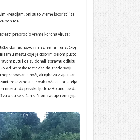
m kreacijam, oni su to vreme iskoristili za
ičke ponude.
n Retreat“ prebrodio vreme korona virusa:
ičko domaćinstvo i nalazi se na Turističkoj
turizam u mestu koje je dobrim delom pusto
pravom putu i da su doneli ispravnu odluku
leko od Sremske Mitrovice da grade svoju
neprospavanih noći, ali njihova vizija i san
 zainteresovanost njihovih rođaka i prijatelja
vom mestu i da privuku ljude iz Holandijee da
valo da se sličan sličnom raduje i energija