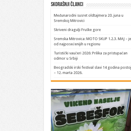
Skorašnji članci
​Međunarodni susret oldtajmera 20. juna u
Sremskoj Mitrovici
Skriveni dragulji Fruške gore
Sremska Mitrovica: MOTO SKUP 1.2.3. MAJ – j
od najposećenijih u regionu
Turistički vaučeri 2026: Prilika za pristupačan
odmor u Srbiji
Beogradski irski festival slavi 14 godina posto
– 12. marta 2026.