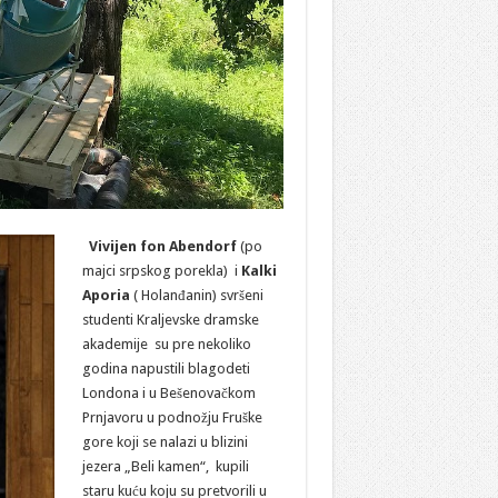
Vivijen fon Abendorf
(po
majci srpskog porekla) i
Kalki
Aporia
( Holanđanin) svršeni
studenti Kraljevske dramske
akademije su pre nekoliko
godina napustili blagodeti
Londona i u Bešenovačkom
Prnjavoru u podnožju Fruške
gore koji se nalazi u blizini
jezera „Beli kamen“, kupili
staru kuću koju su pretvorili u