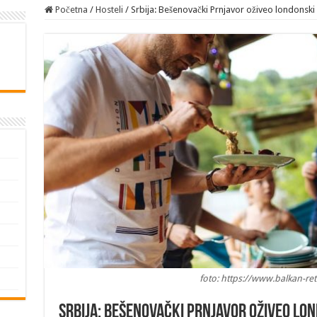
Početna
/
Hosteli
/
Srbija: Bešenovački Prnjavor oživeo londonski
foto: https://www.balkan-re
Srbija: Bešenovački Prnjavor oživeo lo