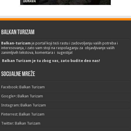
Dunava
Erdevik: Sremska kulenijada 8. juna
Sremskoj Mitrovici
Novi Sad: Exit festival od 6.do 9. jula
26. Međunarodni sajam turizma „EMITT 2023“
Balkan Turizam
Balkan-turizam
je portal koji teži rastu i zadovoljenju vaših potreba i
interesovanja, i zato vam stoji na raspolaganju za objavljivanje vaših
zanimljivih tekstova, komentara i sugestija!
Balkan Turizam je tu zbog vas, zato budite deo nas!
Socijalne mreže
Facebook: Balkan Turizam
Google+: Balkan Turizam
Instagram: Balkan Turizam
Pinterrest: Balkan Turizam
Twitter: Balkan Turizam