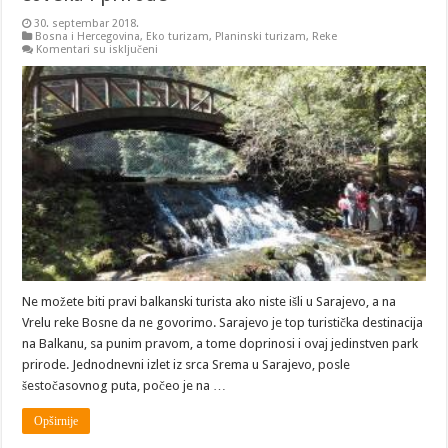
30. septembar 2018.
Bosna i Hercegovina
,
Eko turizam
,
Planinski turizam
,
Reke
na
Komentari su isključeni
BiH:
Sarajevo-
Vrelo
Bosne
–
fantastičan
spoj
čoveka
i
prirode
Ne možete biti pravi balkanski turista ako niste išli u Sarajevo, a na
Vrelu reke Bosne da ne govorimo. Sarajevo je top turistička destinacija
na Balkanu, sa punim pravom, a tome doprinosi i ovaj jedinstven park
prirode. Jednodnevni izlet iz srca Srema u Sarajevo, posle
šestočasovnog puta, počeo je na …
Opširnije