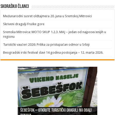
Skorašnji članci
​Međunarodni susret oldtajmera 20. juna u Sremskoj Mitrovici
Skriveni dragulji Fruške gore
Sremska Mitrovica: MOTO SKUP 1.2.3. MAJ – jedan od najposećenijih u
regionu
Turistički vaučeri 2026: Prilika za pristupačan odmor u Srbiji
Beogradski irski festival slavi 14 godina postojanja – 12. marta 2026.
Šebešfok – Otkrijte turistički dragulj na obali
Pomerena kupališna sezona na Gradskoj plaži u