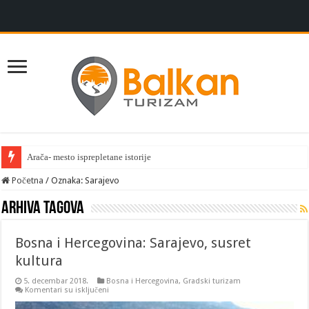
Arača- mesto isprepletane istorije
Početna
/
Oznaka:
Sarajevo
Arhiva tagova
Bosna i Hercegovina: Sarajevo, susret
kultura
5. decembar 2018.
Bosna i Hercegovina
,
Gradski turizam
na
Komentari su isključeni
Bosna
i