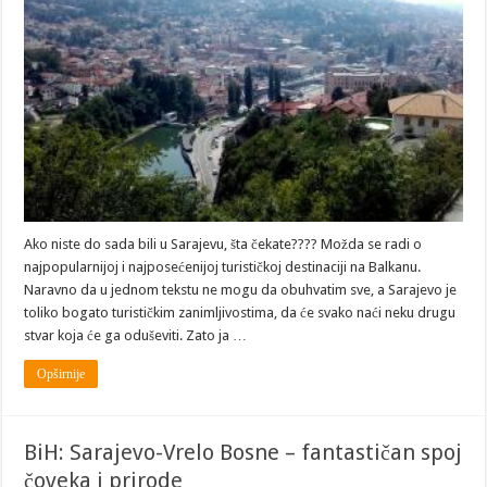
Hercegovina:
Sarajevo,
susret
kultura
Ako niste do sada bili u Sarajevu, šta čekate???? Možda se radi o
najpopularnijoj i najposećenijoj turističkoj destinaciji na Balkanu.
Naravno da u jednom tekstu ne mogu da obuhvatim sve, a Sarajevo je
toliko bogato turističkim zanimljivostima, da će svako naći neku drugu
stvar koja će ga oduševiti. Zato ja …
Opširnije
BiH: Sarajevo-Vrelo Bosne – fantastičan spoj
čoveka i prirode