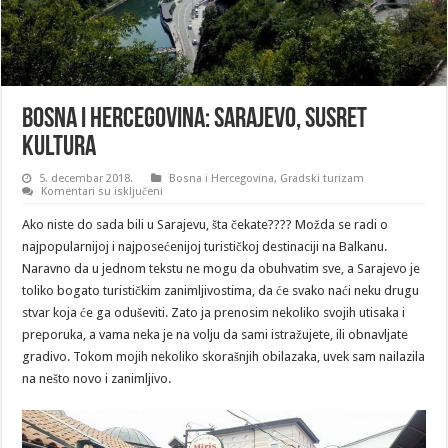
Bosna i Hercegovina: Sarajevo, susret
kultura
5. decembar 2018.
Bosna i Hercegovina
,
Gradski turizam
na
Komentari su isključeni
Bosna
i
Ako niste do sada bili u Sarajevu, šta čekate???? Možda se radi o
Hercegovina:
Sarajevo,
najpopularnijoj i najposećenijoj turističkoj destinaciji na Balkanu.
susret
Naravno da u jednom tekstu ne mogu da obuhvatim sve, a Sarajevo je
kultura
toliko bogato turističkim zanimljivostima, da će svako naći neku drugu
stvar koja će ga oduševiti. Zato ja prenosim nekoliko svojih utisaka i
preporuka, a vama neka je na volju da sami istražujete, ili obnavljate
gradivo. Tokom mojih nekoliko skorašnjih obilazaka, uvek sam nailazila
na nešto novo i zanimljivo.