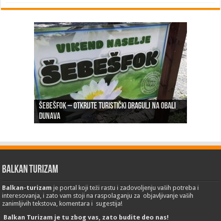
Šebešfok – Otkrijte turistički dragulj na obali
Pomerena kupališna sezona na Gradskoj plaži u
Dunava
Erdevik: Sremska kulenijada 8. juna
Sremskoj Mitrovici
Novi Sad: Exit festival od 6.do 9. jula
26. Međunarodni sajam turizma „EMITT 2023“
Balkan Turizam
Balkan-turizam
je portal koji teži rastu i zadovoljenju vaših potreba i
interesovanja, i zato vam stoji na raspolaganju za objavljivanje vaših
zanimljivih tekstova, komentara i sugestija!
Balkan Turizam je tu zbog vas, zato budite deo nas!