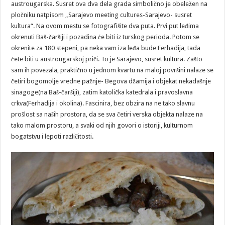
austrougarska. Susret ova dva dela grada simbolično je obeležen na
pločniku natpisom „Sarajevo meeting cultures-Sarajevo- susret
kultura“. Na ovom mestu se fotografišite dva puta. Prvi put leđima
okrenuti Baš-čaršiji i pozadina će biti iz turskog perioda. Potom se
okrenite za 180 stepeni, pa neka vam iza leđa bude Ferhadija, tada
ćete biti u austrougarskoj priči. To je Sarajevo, susret kultura. Zašto
sam ih povezala, praktično u jednom kvartu na maloj površini nalaze se
četiri bogomolje vredne pažnje- Begova džamija i objekat nekadašnje
sinagoge(na Baš-čaršiji), zatim katolička katedrala i pravoslavna
crkva(Ferhadija i okolina). Fascinira, bez obzira na ne tako slavnu
prošlost sa naših prostora, da se sva četiri verska objekta nalaze na
tako malom prostoru, a svaki od njih govori o istoriji, kulturnom
bogatstvu i lepoti različitosti.