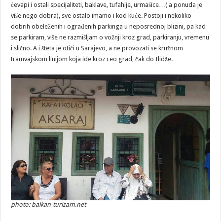
ćevapi i ostali specijaliteti, baklave, tufahije, urmašice…( a ponuda je
više nego dobra), sve ostalo imamo i kod kuće. Postoji i nekoliko
dobrih obeleženih i ograđenih parkinga u neposrednoj blizini, pa kad
se parkiram, više ne razmišljam o vožnji kroz grad, parkiranju, vremenu
i slično. A i šteta je otići u Sarajevo, a ne provozati se kružnom
tramvajskom linijom koja ide kroz ceo grad, čak do Ilidže.
photo: balkan-turizam.net