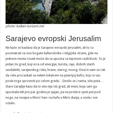
photo: balkan-turizam.net
Sarajevo evropski Jerusalim
Ne kaže se badava da je Sarajevo evropski Jerusalim, ali to ću
posmatrati sa one bogate kulturološke i religijske strane, gde na
jednom mestu čovek može da se upozna sa lepotom različitosti. To je
jedan živ grad, koji vrca od energije, turista, raje, dobrih starih
sevdalinki, sarajevskog roka, hrane, starog, novog. Desiće vam se čak
da ćete proćaskati sa nekim lokalcem na jutarnjoj kafici, koji će vas
posle toga sprovesti po celom gradu…Desilo se i nama, više puta…
Stare Sarajlije kažu da to više nije isti grad, ali meni, koja sam ga
upoznala tek pre par godina je sjajan, pa na proleće opet put pod
noge, na ćevape u Morić han i na kafu u Miris dunja, a onda i sve
ostalo.