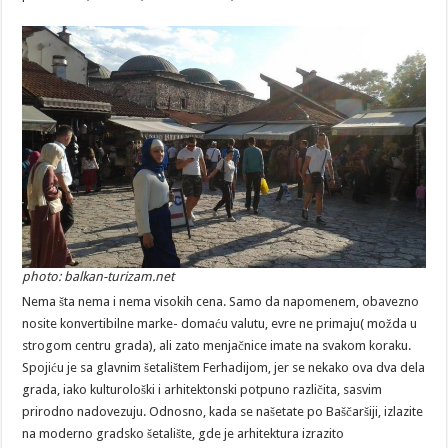
photo: balkan-turizam.net
Nema šta nema i nema visokih cena. Samo da napomenem, obavezno
nosite konvertibilne marke- domaću valutu, evre ne primaju( možda u
strogom centru grada), ali zato menjačnice imate na svakom koraku.
Spojiću je sa glavnim šetalištem Ferhadijom, jer se nekako ova dva dela
grada, iako kulturološki i arhitektonski potpuno različita, sasvim
prirodno nadovezuju. Odnosno, kada se našetate po Baščaršiji, izlazite
na moderno gradsko šetalište, gde je arhitektura izrazito