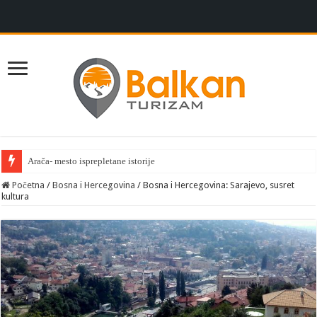
Arača- mesto isprepletane istorije
Sremska Mitrovica: Grad gde se susreću tradicija i savremena uživanja
Početna
/
Bosna i Hercegovina
/
Bosna i Hercegovina: Sarajevo, susret
kultura