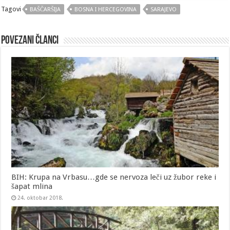
Tagovi
BAŠČARŠIJA
BOSNA I HERCEGOVINA
SARAJEVO
Povezani članci
BIH: Krupa na Vrbasu…gde se nervoza leči uz žubor reke i
šapat mlina
24. oktobar 2018.