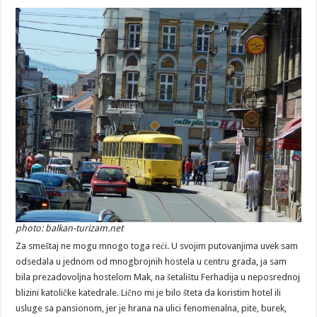
photo: balkan-turizam.net
Za smeštaj ne mogu mnogo toga reći. U svojim putovanjima uvek sam
odsedala u jednom od mnogbrojnih hostela u centru grada, ja sam
bila prezadovoljna hostelom Mak, na šetalištu Ferhadija u neposrednoj
blizini katoličke katedrale. Lično mi je bilo šteta da koristim hotel ili
usluge sa pansionom, jer je hrana na ulici fenomenalna, pite, burek,