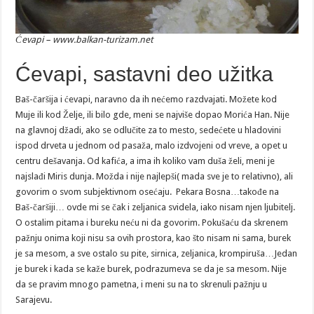
Ćevapi – www.balkan-turizam.net
Ćevapi, sastavni deo užitka
Baš-čaršija i ćevapi, naravno da ih nećemo razdvajati. Možete kod
Muje ili kod Želje, ili bilo gde, meni se najviše dopao Morića Han. Nije
na glavnoj džadi, ako se odlučite za to mesto, sedećete u hladovini
ispod drveta u jednom od pasaža, malo izdvojeni od vreve, a opet u
centru dešavanja. Od kafića, a ima ih koliko vam duša želi, meni je
najslađi Miris dunja. Možda i nije najlepši( mada sve je to relativno), ali
govorim o svom subjektivnom osećaju. Pekara Bosna…takođe na
Baš-čaršiji… ovde mi se čak i zeljanica svidela, iako nisam njen ljubitelj.
O ostalim pitama i bureku neću ni da govorim. Pokušaću da skrenem
pažnju onima koji nisu sa ovih prostora, kao što nisam ni sama, burek
je sa mesom, a sve ostalo su pite, sirnica, zeljanica, krompiruša…Jedan
je burek i kada se kaže burek, podrazumeva se da je sa mesom. Nije
da se pravim mnogo pametna, i meni su na to skrenuli pažnju u
Sarajevu.