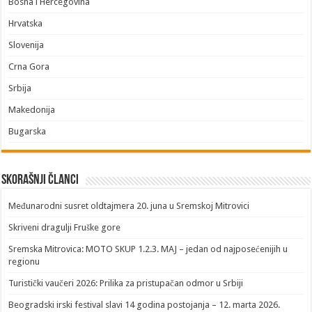
Bosna i Hercegovina
Hrvatska
Slovenija
Crna Gora
Srbija
Makedonija
Bugarska
Skorašnji članci
​Međunarodni susret oldtajmera 20. juna u Sremskoj Mitrovici
Skriveni dragulji Fruške gore
Sremska Mitrovica: MOTO SKUP 1.2.3. MAJ – jedan od najposećenijih u
regionu
Turistički vaučeri 2026: Prilika za pristupačan odmor u Srbiji
Beogradski irski festival slavi 14 godina postojanja – 12. marta 2026.