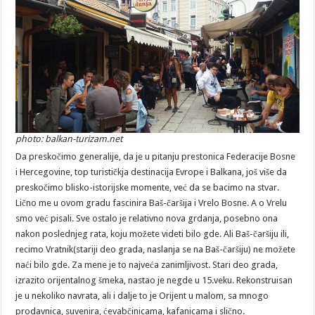
photo: balkan-turizam.net
Da preskočimo generalije, da je u pitanju prestonica Federacije Bosne
i Hercegovine, top turističkja destinacija Evrope i Balkana, još više da
preskočimo blisko-istorijske momente, već da se bacimo na stvar.
Lično me u ovom gradu fascinira Baš-čaršija i Vrelo Bosne. A o Vrelu
smo već pisali. Sve ostalo je relativno nova grdanja, posebno ona
nakon poslednjeg rata, koju možete videti bilo gde. Ali Baš-čaršiju ili,
recimo Vratnik(stariji deo grada, naslanja se na Baš-čaršiju) ne možete
naći bilo gde. Za mene je to najveća zanimljivost. Stari deo grada,
izrazito orijentalnog šmeka, nastao je negde u 15.veku. Rekonstruisan
je u nekoliko navrata, ali i dalje to je Orijent u malom, sa mnogo
prodavnica, suvenira, ćevabčinicama, kafanicama i slično.