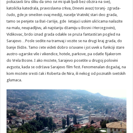
pokazavši širu sliku da smo svi mi ipak ljudi bez obzira na sve),
katolička katedrala, pravoslavna crkva, Dnevni avaz( toranj- zgrada-
čudo, gde je smešten ovaj medij), naselje Vratnik( stari deo grada,
tamo se penjete sa Baš-čaršije, gde šetajući uskim uličicama nailazite
na malu, neupadljivu, ali najstariju džamiju u Bosni i Hercegovini),
Vidikovac, brdo iznad grada odakle se pruža fantastičan pogled na
Sarajevo…Posle sedite na tramvaj i vozite se na drugi kraj grada, do
banje Ilidže. Tamo ćete videti dobro očuvane i još uvek u funkciji stare
austro-ugarske vile i vikendice, hotele, parkove, pa odatle fijakerom
do Vrela Bosne. I ako možete, Sarajevo posetite u drugoj polovini
avgusta, kada se održava Sarajevo film fest. Fenomenalan događaj, na
kom možete sresti čak i Roberta de Nira, ili nekog od poznatih svetskih
glumaca.