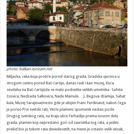
photo: balkan-turizam.net
Miljacka, reka koja protiče pored starog grada, Gradska vjećnica u
strogom centru pored Baš-čaršije, danas radi i kao muzej, Kuća
sevdaha na Baš-čaršiji(da se malo podsetite velikih umetnika- Safeta
Isovića, Nedžada Salkovića, Nade Mamule….), Begova džamija, Sahat
kula, Muzej Sarajeva(mesto gde je ubijen Franc Ferdinand, nakon čega
je počeo Prvi svetski rat), Večni plamen( spomenik nastao posle
Drugog svetskog rata, na kraju ulice Ferhadije prema novom delu
grada, plamen koji neprestano gori od završetka tog rata, a jedini
prekid bio je tokom rata devedesetih, na mene je ostavio velik utisak,