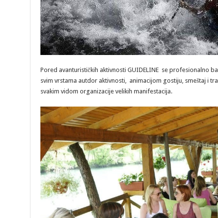
Pored avanturističkih aktivnosti GUIDELINE se profesionalno bav
svim vrstama autdor aktivnosti, animacijom gostiju, smeštaj i tran
svakim vidom organizacije velikih manifestacija.