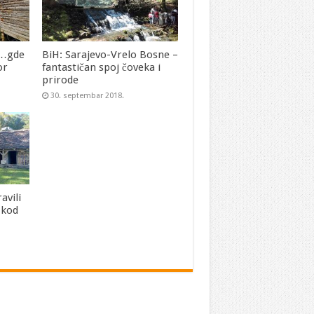
u…gde
BiH: Sarajevo-Vrelo Bosne –
or
fantastičan spoj čoveka i
prirode
30. septembar 2018.
avili
 kod