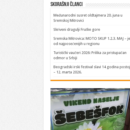
Skorašnji članci
​Međunarodni susret oldtajmera 20. juna u
Sremskoj Mitrovici
Skriveni dragulji Fruške gore
Sremska Mitrovica: MOTO SKUP 1.2.3. MAJ – j
od najposećenijih u regionu
Turistički vaučeri 2026: Prilika za pristupačan
odmor u Srbiji
Beogradski irski festival slavi 14 godina posto
– 12. marta 2026.