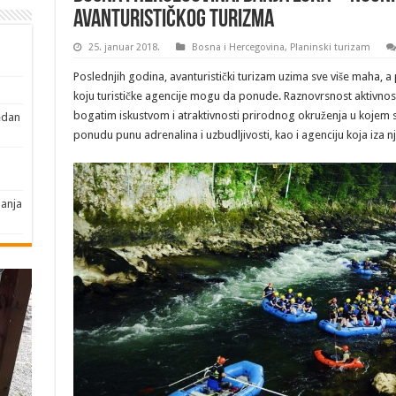
avanturističkog turizma
25. januar 2018.
Bosna i Hercegovina
,
Planinski turizam
Poslednjih godina, avanturistički turizam uzima sve više maha, 
koju turističke agencije mogu da ponude. Raznovrsnost aktivno
bogatim iskustvom i atraktivnosti prirodnog okruženja u kojem se
edan
ponudu punu adrenalina i uzbudljivosti, kao i agenciju koja iza n
janja