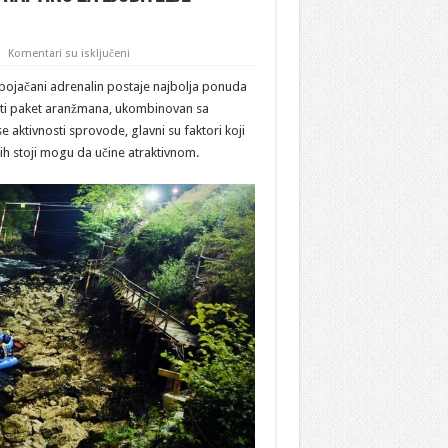
na
Komentari su isključeni
Bosna
i
a pojačani adrenalin postaje najbolja ponuda
Hercegovina:
Banja
sti paket aranžmana, ukombinovan sa
Luka
 aktivnosti sprovode, glavni su faktori koji
–
Noćni
jih stoji mogu da učine atraktivnom.
rafting
za
ljubitelje
avanturističkog
turizma