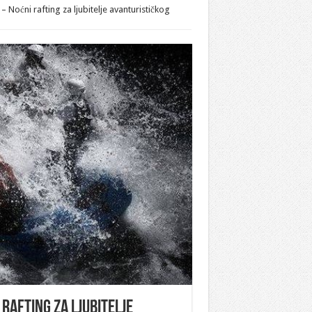
 Noćni rafting za ljubitelje avanturističkog
rafting za ljubitelje