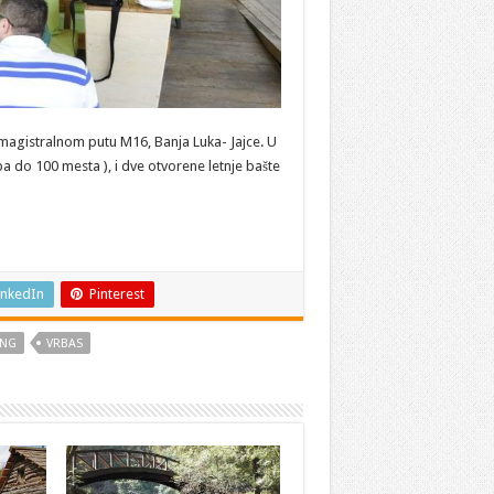
 magistralnom putu M16, Banja Luka- Jajce. U
pa do 100 mesta ), i dve otvorene letnje bašte
inkedIn
Pinterest
ING
VRBAS