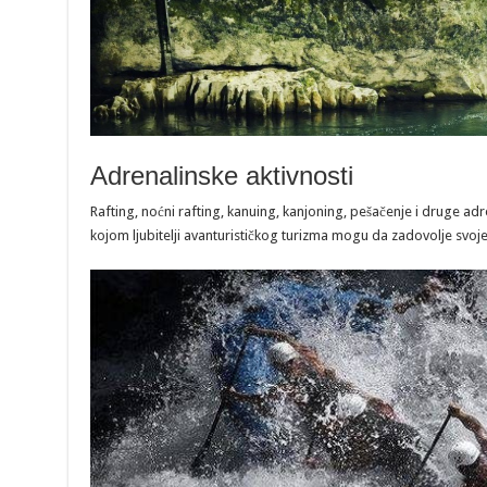
Adrenalinske aktivnosti
Rafting, noćni rafting, kanuing, kanjoning, pešačenje i druge a
kojom ljubitelji avanturističkog turizma mogu da zadovolje svo