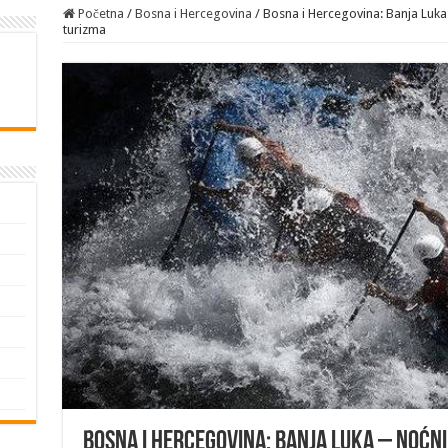
Početna
/
Bosna i Hercegovina
/
Bosna i Hercegovina: Banja Luka –
turizma
Bosna i Hercegovina: Banja Luka – Noćni 