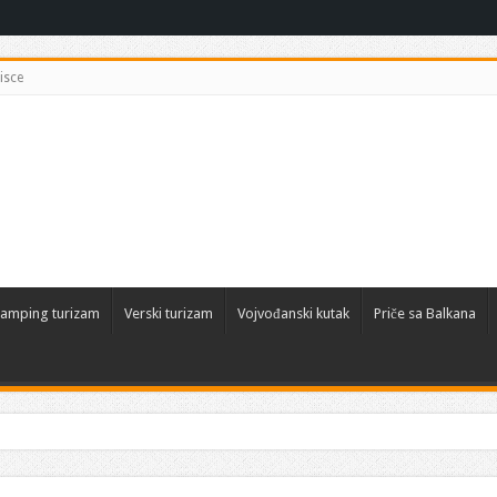
isce
amping turizam
Verski turizam
Vojvođanski kutak
Priče sa Balkana
 tradicija i savremena uživanja