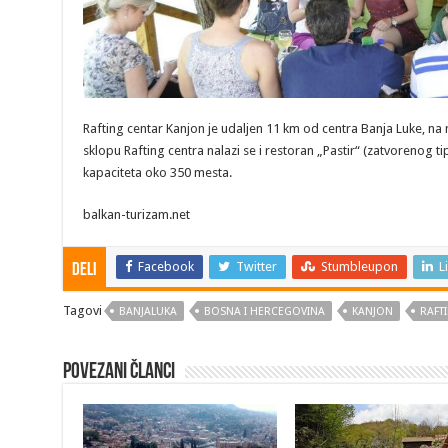
Rafting centar Kanjon je udaljen 11 km od centra Banja Luke, na
sklopu Rafting centra nalazi se i restoran „Pastir“ (zatvorenog ti
kapaciteta oko 350 mesta.
balkan-turizam.net
Facebook
Twitter
Stumbleupon
L
Deli
Tagovi
BANJALUKA
BOSNA I HERCEGOVINA
KANJON
RAFT
Povezani članci