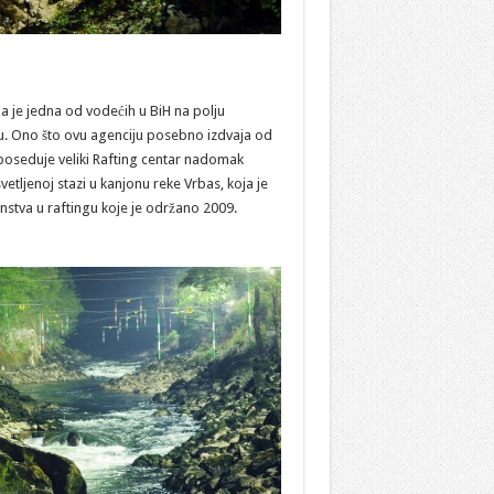
a je jedna od vodećih u BiH na polju
u. Ono što ovu agenciju posebno izdvaja od
 poseduje veliki Rafting centar nadomak
etljenoj stazi u kanjonu reke Vrbas, koja je
enstva u raftingu koje je održano 2009.