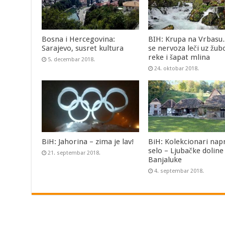
Bosna i Hercegovina:
BIH: Krupa na Vrbas
Sarajevo, susret kultura
se nervoza leči uz žub
reke i šapat mlina
5. decembar 2018.
24. oktobar 2018.
BiH: Jahorina – zima je lav!
BiH: Kolekcionari napr
selo – Ljubačke doline
21. septembar 2018.
Banjaluke
4. septembar 2018.