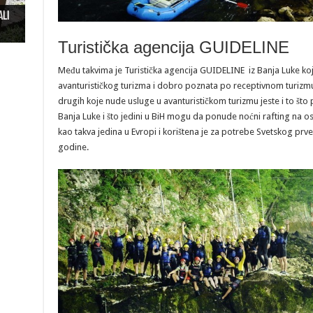
ali
ži u
“
Turistička agencija GUIDELINE
Među takvima je Turistička agencija GUIDELINE iz Banja Luke koj
avanturističkog turizma i dobro poznata po receptivnom turizm
drugih koje nude usluge u avanturističkom turizmu jeste i to što
Banja Luke i što jedini u BiH mogu da ponude noćni rafting na osv
kao takva jedina u Evropi i korištena je za potrebe Svetskog prv
godine.