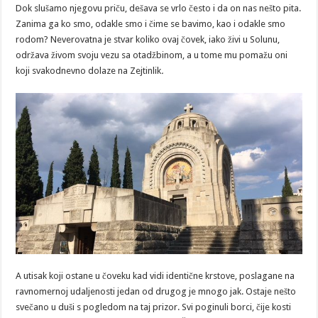
Dok slušamo njegovu priču, dešava se vrlo često i da on nas nešto pita.
Zanima ga ko smo, odakle smo i čime se bavimo, kao i odakle smo
rodom? Neverovatna je stvar koliko ovaj čovek, iako živi u Solunu,
održava živom svoju vezu sa otadžbinom, a u tome mu pomažu oni
koji svakodnevno dolaze na Zejtinlik
.
A utisak koji ostane u čoveku kad vidi identične krstove, poslagane na
ravnomernoj udaljenosti jedan od drugog je mnogo jak. Ostaje nešto
svečano u duši s pogledom na taj prizor. Svi poginuli borci, čije kosti