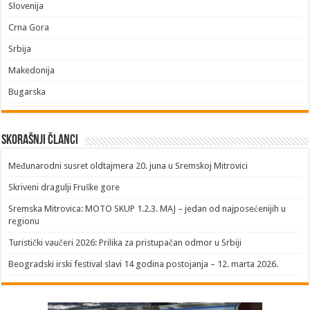
Slovenija
Crna Gora
Srbija
Makedonija
Bugarska
Skorašnji članci
​Međunarodni susret oldtajmera 20. juna u Sremskoj Mitrovici
Skriveni dragulji Fruške gore
Sremska Mitrovica: MOTO SKUP 1.2.3. MAJ – jedan od najposećenijih u
regionu
Turistički vaučeri 2026: Prilika za pristupačan odmor u Srbiji
Beogradski irski festival slavi 14 godina postojanja – 12. marta 2026.