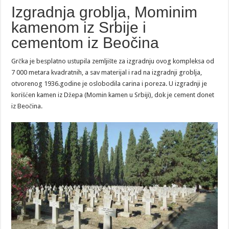
Izgradnja groblja, Mominim
kamenom iz Srbije i
cementom iz Beočina
Grčka je besplatno ustupila zemljište za izgradnju ovog kompleksa od
7 000 metara kvadratnih, a sav materijal i rad na izgradnji groblja,
otvorenog 1936.godine je oslobodila carina i poreza. U izgradnji je
korišćen kamen iz Džepa (Momin kamen u Srbiji), dok je cement donet
iz Beočina.