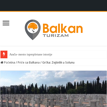
Arača- mesto isprepletane istorije
Početna
/
Priče sa Balkana
/
Grčka: Zejtinlik u Solunu