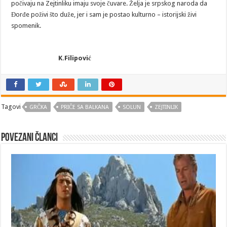
počivaju na Zejtinliku imaju svoje čuvare. Želja je srpskog naroda da
Đorđe poživi što duže, jer i sam je postao kulturno – istorijski živi
spomenik.
K.Filipović
Tagovi
GRČKA
PRIČE SA BALKANA
SOLUN
ZEJTINLIK
Povezani članci