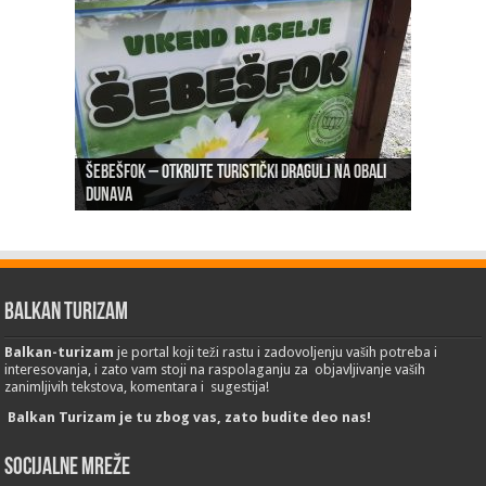
Šebešfok – Otkrijte turistički dragulj na obali
Pomerena kupališna sezona na Gradskoj plaži u
Dunava
Erdevik: Sremska kulenijada 8. juna
Sremskoj Mitrovici
Novi Sad: Exit festival od 6.do 9. jula
26. Međunarodni sajam turizma „EMITT 2023“
Balkan Turizam
Balkan-turizam
je portal koji teži rastu i zadovoljenju vaših potreba i
interesovanja, i zato vam stoji na raspolaganju za objavljivanje vaših
zanimljivih tekstova, komentara i sugestija!
Balkan Turizam je tu zbog vas, zato budite deo nas!
Socijalne mreže