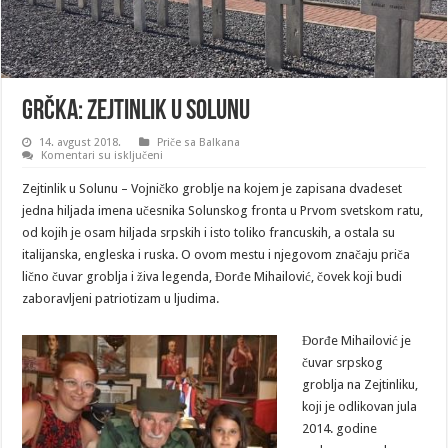
Grčka: Zejtinlik u Solunu
14. avgust 2018.
Priče sa Balkana
na
Komentari su isključeni
Grčka:
Zejtinlik
Zejtinlik u Solunu – Vojničko groblje na kojem je zapisana dvadeset
u
Solunu
jedna hiljada imena učesnika Solunskog fronta u Prvom svetskom ratu,
od kojih je osam hiljada srpskih i isto toliko francuskih, a ostala su
italijanska, engleska i ruska. O ovom mestu i njegovom značaju priča
lično čuvar groblja i živa legenda, Đorđe Mihailović, čovek koji budi
zaboravljeni patriotizam u ljudima.
Đorđe Mihailović je
čuvar srpskog
groblja na Zejtinliku,
koji je odlikovan jula
2014. godine