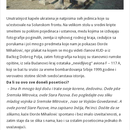
Unutrašnjost kapele ukrašena je natpisima svih jedinica koje su
učestvovale na Solunskom frontu. Na velikom stolu u sredini kripte
smešteni su pokloni pojedinaca i ustanova, među kojima se izdvajaju
fotografije poginulih, zemlja iz njihovog rodnog kraja, ceduljice sa
porukama i još mnogo predmeta koje nam je pokazao Đorđe
Mihailović, npr plakat na kojem se mogu videti članovi KUD-a iz
Bačkog Dobrog Polja, zatim fotografija na kojoj su stanovnici rumske
opštine, iz sela Buđanovci kraj ostataka ,,nevidljivog“ aviona F – 117 A,
koji se baš tu srušio za vreme bombardovanja Srbije 1999.godine i
verovatno stotine sličnih svedočanstava istorije.
Da li su ovo sve doneli posetioci?
– Ima ih mnogo koji dođu i traže svoje korene, dedovinu. Ovde piše
Sremska Mitrovica, ovde Stara Pazova. Evo pogledajte ovu sliku
mladog vojnika iz Sremske Mitrovice , zvao se Vojislav Govedarević. A
ovde pored Stare Pazove, ima zapisano Inđija, Pećinci. Dođite da se
slikamo,
kaže Đorđe Mihailović spontano i bez imalo izveštačenosti, a
zatim staje da se slika s nama, kao i sa ostalim posetiocima jednako ih
uvažavajući.