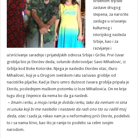
ordenom srpske
zastave drugog
stepena, za naročite
zasluge u očuvanju
kulturnog i
istorijskog nasleđa
Srbije, kao i za
razvijanje i
učvršćivanje saradnje i prijateljskih odnosa Srbije i Grčke. Prvi čuvar
groblja bio je Đorđev deda, solunski dobrovoljac Savo Mihailović, iz
Grblja kod Boke Kotorske. Njega je nasledio Đorđev otac, Đuro
Mihailović, koji je u Drugom svetskom ratu sačuvao groblje od
nacističke pljačke. Kad je Đuro umro dužnost čuvara groblja pripala je
Đorđu, poslednjem muškom potomku iz loze Mihailovića. On ne krije
tugu zbog činjenice da nema ko da ga nasledi.
– Imam ćerku, a moja ćerka je dobila ćerku, tako da nemam ni sina
ni unuka koji bi me nasledio i nastavio da radi ono što su radili moj
deda, otac i sada ja,
rekao nam je u neformalnoj priči Đorđe, podelivši
to i sa nama lično, kao što je ranije to podelio sa celim svojim
narodom.